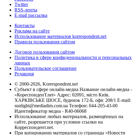
Twitter
RSS-ленты
E-mail рассылка
Контакты
Реклама на сайте
Использование материалов korrespondent.net
Правила пользования сайтом
Договор пользования сайтом
Политика в сфере конфиденциальности и персональных
данных
Пользовательское соглашение
Редакция
© 2000-2026, Korrespondent.net
Субъект в сфере онлайн-медиа Название онлайн-медиа -
«КореспонденТ.net» Адрес: 02091, місто Київ,
ХАРКІВСЬКЕ ШОСЕ, будинок 172-Б, офіс 208/1 E-mail:
sunlight@mediadim.com.ua
Телефон: 044-205-43-00
Идентификатор медиа - R40-06068
Использование любых материалов, размещённых на
сайте, разрешается при условии ссылки на
Корреспондент.net.
При копировании материалов со страницы «Новости