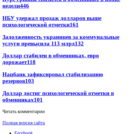
недели
446
НБУ удержал продаж долларов выше
психологической отметки
161
Задолженность украинцев за коммунальные
услуги превысила 113 млрд
132
Доллар стабилен в обменниках, евро
дорожает
118
Нацбанк зафиксировал стабилизацию
резервов
103
Доллар достиг психологической отметки в
обменниках
101
Читать комментарии
Полная версия сайта
Facebook