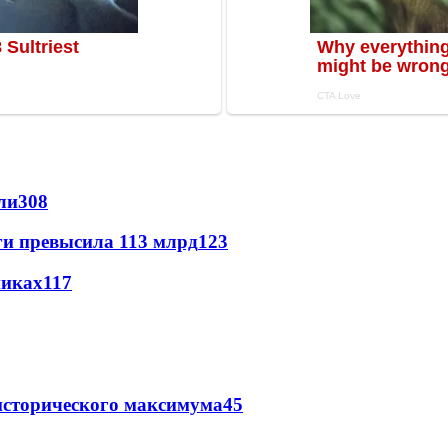
ли
308
ги превысила 113 млрд
123
никах
117
исторического максимума
45