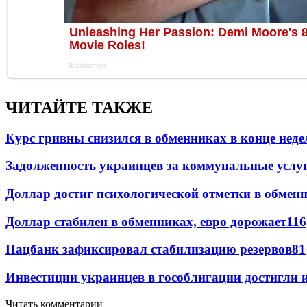
ЧИТАЙТЕ ТАКЖЕ
Курс гривны снизился в обменниках в конце неде
Задолженность украинцев за коммунальные услу
Доллар достиг психологической отметки в обмен
Доллар стабилен в обменниках, евро дорожает
116
Нацбанк зафиксировал стабилизацию резервов
81
Инвестиции украинцев в гособлигации достигли 
Читать комментарии