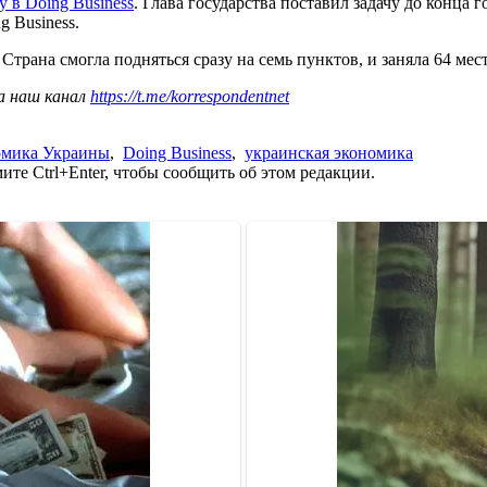
 в Doing Business
. Глава государства поставил задачу до конца 
 Business.
. Страна смогла подняться сразу на семь пунктов, и заняла 64 м
а наш канал
https://t.me/korrespondentnet
омика Украины
,
Doing Business
,
украинская экономика
те Ctrl+Enter, чтобы сообщить об этом редакции.