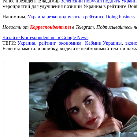
Ранее президент Владимир
Зеленский поручил поднять Украину
мероприятий для улучшения позиций Украины в рейтинге Doing
Напомним,
Украина резко поднялась в рейтинге Doing business
Новости от
Корреспондент.net
в Telegram. Подписывайтесь н
Читайте Korrespondent.net в Google News
ТЕГИ:
Украина
,
рейтинг
,
экономика
,
Кабмин Украины
,
экон
Если вы заметили ошибку, выделите необходимый текст и нажми