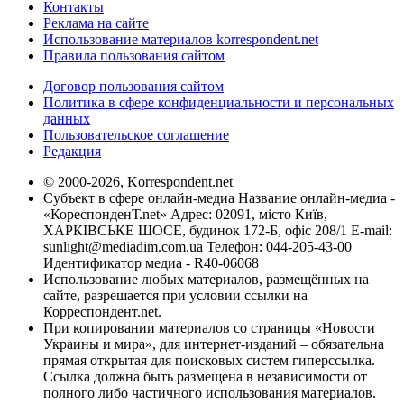
Контакты
Реклама на сайте
Использование материалов korrespondent.net
Правила пользования сайтом
Договор пользования сайтом
Политика в сфере конфиденциальности и персональных
данных
Пользовательское соглашение
Редакция
© 2000-2026, Korrespondent.net
Субъект в сфере онлайн-медиа Название онлайн-медиа -
«КореспонденТ.net» Адрес: 02091, місто Київ,
ХАРКІВСЬКЕ ШОСЕ, будинок 172-Б, офіс 208/1 E-mail:
sunlight@mediadim.com.ua
Телефон: 044-205-43-00
Идентификатор медиа - R40-06068
Использование любых материалов, размещённых на
сайте, разрешается при условии ссылки на
Корреспондент.net.
При копировании материалов со страницы «Новости
Украины и мира», для интернет-изданий – обязательна
прямая открытая для поисковых систем гиперссылка.
Ссылка должна быть размещена в независимости от
полного либо частичного использования материалов.