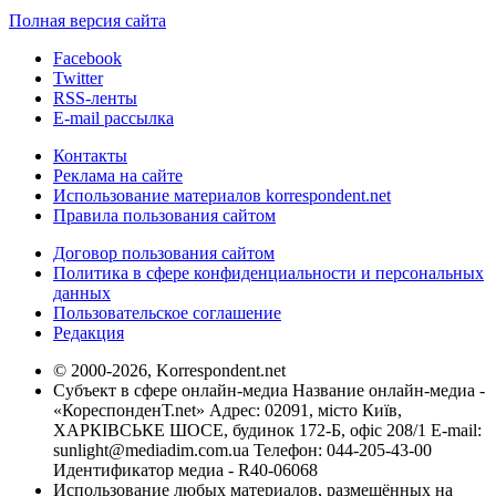
Полная версия сайта
Facebook
Twitter
RSS-ленты
E-mail рассылка
Контакты
Реклама на сайте
Использование материалов korrespondent.net
Правила пользования сайтом
Договор пользования сайтом
Политика в сфере конфиденциальности и персональных
данных
Пользовательское соглашение
Редакция
© 2000-2026, Korrespondent.net
Субъект в сфере онлайн-медиа Название онлайн-медиа -
«КореспонденТ.net» Адрес: 02091, місто Київ,
ХАРКІВСЬКЕ ШОСЕ, будинок 172-Б, офіс 208/1 E-mail:
sunlight@mediadim.com.ua
Телефон: 044-205-43-00
Идентификатор медиа - R40-06068
Использование любых материалов, размещённых на