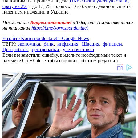
Напомним, на прошлой неделе
НБУ снизил учетную ставку
сразу на 2%
– до 13,5% годовых. Это было сделано в связи с
падением инфляции в Украине.
Новости от
Корреспондент.net
в Telegram. Подписывайтесь
на наш канал
https://t.me/korrespondentnet
Читайте Korrespondent.net в Google News
ТЕГИ:
экономика
,
банк
,
инфляция
,
Швеция
,
финансы
,
Центробанк
,
центробанки
,
учетная ставка
Если вы заметили ошибку, выделите необходимый текст и
нажмите Ctrl+Enter, чтобы сообщить об этом редакции.