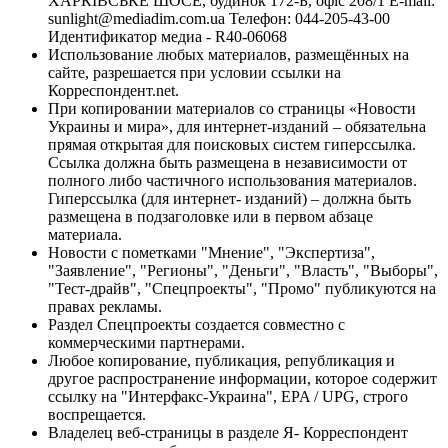
ХАРКІВСЬКЕ ШОСЕ, будинок 172-Б, офіс 208/1 E-mail:
sunlight@mediadim.com.ua
Телефон: 044-205-43-00
Идентификатор медиа - R40-06068
Использование любых материалов, размещённых на
сайте, разрешается при условии ссылки на
Корреспондент.net.
При копировании материалов со страницы «Новости
Украины и мира», для интернет-изданий – обязательна
прямая открытая для поисковых систем гиперссылка.
Ссылка должна быть размещена в независимости от
полного либо частичного использования материалов.
Гиперссылка (для интернет- изданий) – должна быть
размещена в подзаголовке или в первом абзаце
материала.
Новости с пометками "Мнение", "Экспертиза",
"Заявление", "Регионы", "Деньги", "Власть", "Выборы",
"Тест-драйв", "Спецпроекты", "Промо" публикуются на
правах рекламы.
Раздел Спецпроекты создается совместно с
коммерческими партнерами.
Любое копирование, публикация, републикация и
другое распространение информации, которое содержит
ссылку на "Интерфакс-Украина", EPA / UPG, строго
воспрещается.
Владелец веб-страницы в разделе Я- Корреспондент