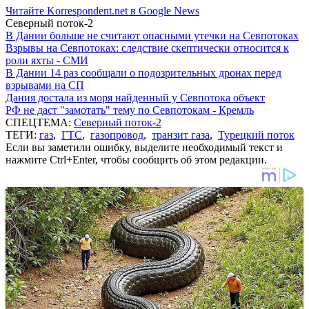
Читайте Korrespondent.net в Google News
Северный поток-2
В Дании больше не считают опасными утечки на Севпотоках
Взрывы на Севпотоках: следствие скептически относится к
роли яхты - СМИ
В Дании 14 раз сообщали о подозрительных дронах перед
взрывами на СП
Дания достала из моря найденный у Севпотока объект
РФ не даст "замотать" тему по Севпотокам - Кремль
СПЕЦТЕМА:
Северный поток-2
ТЕГИ:
газ
,
ГТС
,
газопровод
,
транзит газа
,
Турецкий поток
Если вы заметили ошибку, выделите необходимый текст и
нажмите Ctrl+Enter, чтобы сообщить об этом редакции.