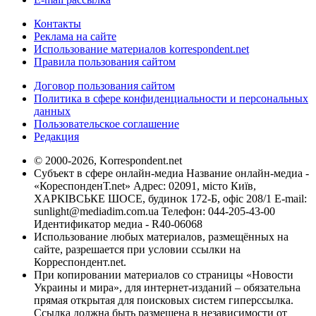
Контакты
Реклама на сайте
Использование материалов korrespondent.net
Правила пользования сайтом
Договор пользования сайтом
Политика в сфере конфиденциальности и персональных
данных
Пользовательское соглашение
Редакция
© 2000-2026, Korrespondent.net
Субъект в сфере онлайн-медиа Название онлайн-медиа -
«КореспонденТ.net» Адрес: 02091, місто Київ,
ХАРКІВСЬКЕ ШОСЕ, будинок 172-Б, офіс 208/1 E-mail:
sunlight@mediadim.com.ua
Телефон: 044-205-43-00
Идентификатор медиа - R40-06068
Использование любых материалов, размещённых на
сайте, разрешается при условии ссылки на
Корреспондент.net.
При копировании материалов со страницы «Новости
Украины и мира», для интернет-изданий – обязательна
прямая открытая для поисковых систем гиперссылка.
Ссылка должна быть размещена в независимости от