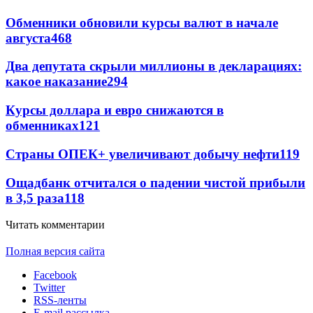
Обменники обновили курсы валют в начале
августа
468
Два депутата скрыли миллионы в декларациях:
какое наказание
294
Курсы доллара и евро снижаются в
обменниках
121
Страны ОПЕК+ увеличивают добычу нефти
119
Ощадбанк отчитался о падении чистой прибыли
в 3,5 раза
118
Читать комментарии
Полная версия сайта
Facebook
Twitter
RSS-ленты
E-mail рассылка