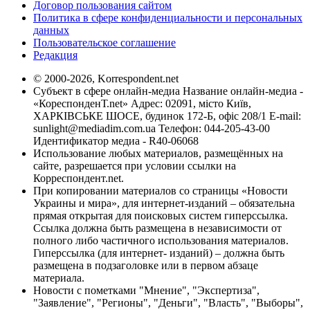
Договор пользования сайтом
Политика в сфере конфиденциальности и персональных
данных
Пользовательское соглашение
Редакция
© 2000-2026, Korrespondent.net
Субъект в сфере онлайн-медиа Название онлайн-медиа -
«КореспонденТ.net» Адрес: 02091, місто Київ,
ХАРКІВСЬКЕ ШОСЕ, будинок 172-Б, офіс 208/1 E-mail:
sunlight@mediadim.com.ua
Телефон: 044-205-43-00
Идентификатор медиа - R40-06068
Использование любых материалов, размещённых на
сайте, разрешается при условии ссылки на
Корреспондент.net.
При копировании материалов со страницы «Новости
Украины и мира», для интернет-изданий – обязательна
прямая открытая для поисковых систем гиперссылка.
Ссылка должна быть размещена в независимости от
полного либо частичного использования материалов.
Гиперссылка (для интернет- изданий) – должна быть
размещена в подзаголовке или в первом абзаце
материала.
Новости с пометками "Мнение", "Экспертиза",
"Заявление", "Регионы", "Деньги", "Власть", "Выборы",