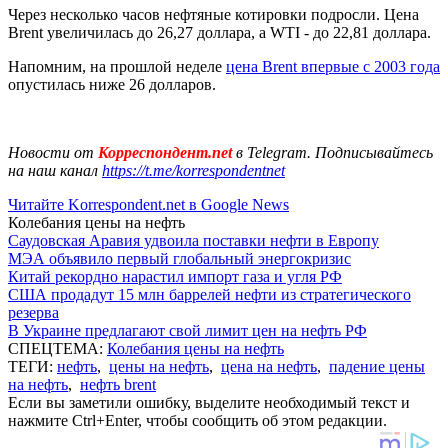
Через несколько часов нефтяные котировки подросли. Цена
Brent увеличилась до 26,27 доллара, а WTI - до 22,81 доллара.
Напомним, на прошлой неделе
цена Brent впервые с 2003 года
опустилась ниже 26 долларов.
Новости от
Корреспондент.net
в Telegram. Подписывайтесь
на наш канал
https://t.me/korrespondentnet
Читайте Korrespondent.net в Google News
Колебания цены на нефть
Саудовская Аравия удвоила поставки нефти в Европу
МЭА объявило первый глобальный энергокризис
Китай рекордно нарастил импорт газа и угля РФ
США продадут 15 млн баррелей нефти из стратегического
резерва
В Украине предлагают свой лимит цен на нефть РФ
СПЕЦТЕМА:
Колебания цены на нефть
ТЕГИ:
нефть
,
цены на нефть
,
цена на нефть
,
падение цены
на нефть
,
нефть brent
Если вы заметили ошибку, выделите необходимый текст и
нажмите Ctrl+Enter, чтобы сообщить об этом редакции.