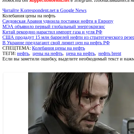
Новости от
Корреспондент.net
в Telegram. Подписывайтесь н
Читайте Korrespondent.net в Google News
Колебания цены на нефть
Саудовская Аравия удвоила поставки нефти в Европу
МЭА объявило первый глобальный энергокризис
Китай рекордно нарастил импорт газа и угля РФ
США продадут 15 млн баррелей нефти из стратегического резе
В Украине предлагают свой лимит цен на нефть РФ
СПЕЦТЕМА:
Колебания цены на нефть
ТЕГИ:
нефть
,
цены на нефть
,
цена на нефть
,
нефть brent
Если вы заметили ошибку, выделите необходимый текст и нажми