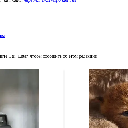
а наш канал
https://t.me/korrespondentnet
рва
те Ctrl+Enter, чтобы сообщить об этом редакции.