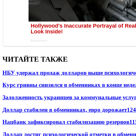
ЧИТАЙТЕ ТАКЖЕ
НБУ удержал продаж долларов выше психологич
Курс гривны снизился в обменниках в конце неде
Задолженность украинцев за коммунальные услу
Доллар стабилен в обменниках, евро дорожает
124
Нацбанк зафиксировал стабилизацию резервов
11
Доллар достиг психологической отметки в обмен