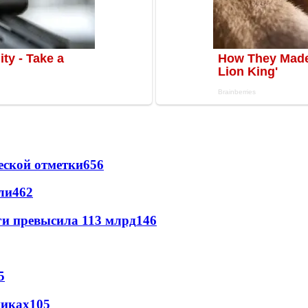
еской отметки
656
ли
462
ги превысила 113 млрд
146
5
никах
105