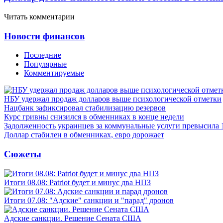
Читать комментарии
Новости финансов
Последние
Популярные
Комментируемые
НБУ удержал продаж долларов выше психологической отметки
Нацбанк зафиксировал стабилизацию резервов
Курс гривны снизился в обменниках в конце недели
Задолженность украинцев за коммунальные услуги превысила 
Доллар стабилен в обменниках, евро дорожает
Сюжеты
Итоги 08.08: Patriot будет и минус два НПЗ
Итоги 07.08: "Адские" санкции и "парад" дронов
Адские санкции. Решение Сената США