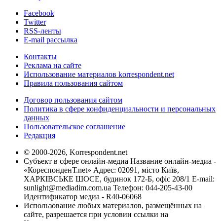
Facebook
Twitter
RSS-ленты
E-mail рассылка
Контакты
Реклама на сайте
Использование материалов korrespondent.net
Правила пользования сайтом
Договор пользования сайтом
Политика в сфере конфиденциальности и персональных
данных
Пользовательское соглашение
Редакция
© 2000-2026, Korrespondent.net
Субъект в сфере онлайн-медиа Название онлайн-медиа -
«КореспонденТ.net» Адрес: 02091, місто Київ,
ХАРКІВСЬКЕ ШОСЕ, будинок 172-Б, офіс 208/1 E-mail:
sunlight@mediadim.com.ua
Телефон: 044-205-43-00
Идентификатор медиа - R40-06068
Использование любых материалов, размещённых на
сайте, разрешается при условии ссылки на