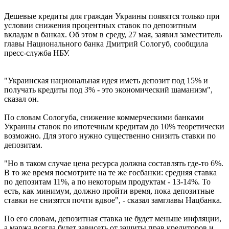
Дешевые кредиты для граждан Украины появятся только при
условии снижения процентных ставок по депозитным
вкладам в банках. Об этом в среду, 27 мая, заявил заместитель
главы Национального банка Дмитрий Сологуб, сообщила
пресс-служба НБУ.
"Украинская национальная идея иметь депозит под 15% и
получать кредиты под 3% - это экономический шаманизм",
сказал он.
По словам Сологуба, снижение коммерческими банками
Украины ставок по ипотечным кредитам до 10% теоретически
возможно. Для этого нужно существенно снизить ставки по
депозитам.
"Но в таком случае цена ресурса должна составлять где-то 6%.
В то же время посмотрите на те же госбанки: средняя ставка
по депозитам 11%, а по некоторым продуктам - 13-14%. То
есть, как минимум, должно пройти время, пока депозитные
ставки не снизятся почти вдвое", - сказал замглавы Нацбанка.
По его словам, депозитная ставка не будет меньше инфляции,
а маржа всегда будет зависеть от защиты прав кредиторов и