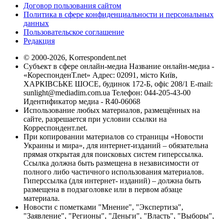
Договор пользования сайтом
Политика в сфере конфиденциальности и персональных
данных
Пользовательское соглашение
Редакция
© 2000-2026, Korrespondent.net
Субъект в сфере онлайн-медиа Название онлайн-медиа -
«КореспонденТ.net» Адрес: 02091, місто Київ,
ХАРКІВСЬКЕ ШОСЕ, будинок 172-Б, офіс 208/1 E-mail:
sunlight@mediadim.com.ua
Телефон: 044-205-43-00
Идентификатор медиа - R40-06068
Использование любых материалов, размещённых на
сайте, разрешается при условии ссылки на
Корреспондент.net.
При копировании материалов со страницы «Новости
Украины и мира», для интернет-изданий – обязательна
прямая открытая для поисковых систем гиперссылка.
Ссылка должна быть размещена в независимости от
полного либо частичного использования материалов.
Гиперссылка (для интернет- изданий) – должна быть
размещена в подзаголовке или в первом абзаце
материала.
Новости с пометками "Мнение", "Экспертиза",
"Заявление", "Регионы", "Деньги", "Власть", "Выборы",