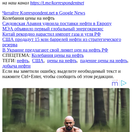
на наш канал
https://t.me/korrespondentnet
Читайте Korrespondent.net в Google News
Колебания цены на нефть
Саудовская Аравия удвоила поставки нефти в Европу
МЭА объявило первый глобальный энергокризис
Китай рекордно нарастил импорт газа и угля РФ
США продадут 15 млн баррелей нефти из стратегического
резерва
В Украине предлагают свой лимит цен на нефть РФ
СПЕЦТЕМА:
Колебания цены на нефть
ТЕГИ:
нефть
,
США
,
цены на нефть
,
падение цены на нефть
,
добыча нефти
Если вы заметили ошибку, выделите необходимый текст и
нажмите Ctrl+Enter, чтобы сообщить об этом редакции.