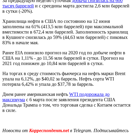
За предыдущую неделю суточная
добыча снизилась на 600
тысяч баррелей
и с среедины марта достигла 2,6 млн баррелей
в сутки (-20%).
Хранилища нефти в США по состоянию на 12 июня
заполнены на 61% (413,5 млн баррелей) при максимальной
вместимости в 672,4 млн баррелей. Заполненность хранилищ
в Кушинге снизилась до 59% (44,63 млн баррелей) с пиковых
83% в начале мая.
Ранее EIA понизило прогноз на 2020 год по добыче нефти в
США на 1,11% - до 11,56 млн баррелей в сутки. Прогноз на
2021 год понижен до 10,84 млн баррелей в сутки.
На торгах в среду стоимость фьючерса на нефть марки Brent
упала на 6,12%, до $40,02 за баррель. Нефть сорта WTI
потеряла 6,42% и упала до $37,78 за баррель.
Днем ранее американская нефть
WTI подорожала до
максимума
с 6 марта после заявления президента США
Дональда Трампа о том, что торговая сделка с Китаем остается
в силе.
Новости от
Корреспондент.net
в Telegram. Подписывайтесь