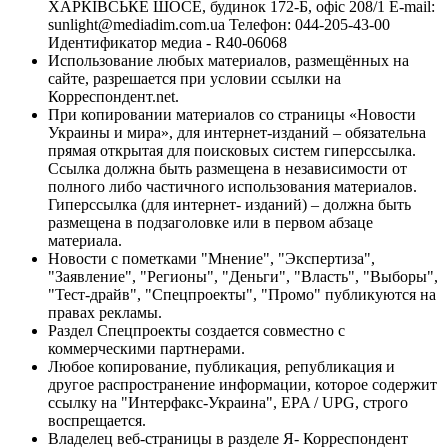
ХАРКІВСЬКЕ ШОСЕ, будинок 172-Б, офіс 208/1 E-mail:
sunlight@mediadim.com.ua
Телефон: 044-205-43-00
Идентификатор медиа - R40-06068
Использование любых материалов, размещённых на
сайте, разрешается при условии ссылки на
Корреспондент.net.
При копировании материалов со страницы «Новости
Украины и мира», для интернет-изданий – обязательна
прямая открытая для поисковых систем гиперссылка.
Ссылка должна быть размещена в независимости от
полного либо частичного использования материалов.
Гиперссылка (для интернет- изданий) – должна быть
размещена в подзаголовке или в первом абзаце
материала.
Новости с пометками "Мнение", "Экспертиза",
"Заявление", "Регионы", "Деньги", "Власть", "Выборы",
"Тест-драйв", "Спецпроекты", "Промо" публикуются на
правах рекламы.
Раздел Спецпроекты создается совместно с
коммерческими партнерами.
Любое копирование, публикация, републикация и
другое распространение информации, которое содержит
ссылку на "Интерфакс-Украина", EPA / UPG, строго
воспрещается.
Владелец веб-страницы в разделе Я- Корреспондент