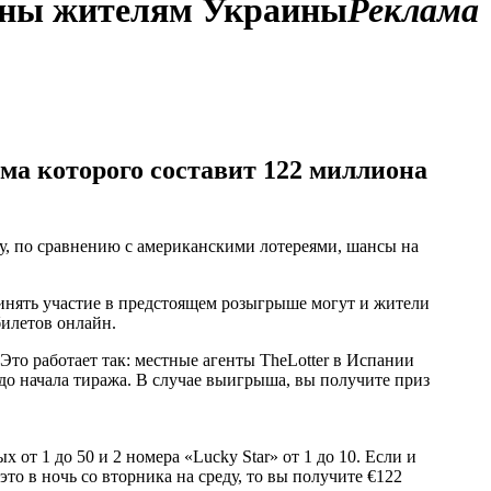
упны жителям Украины
Реклама
ма которого составит 122 миллиона
ку, по сравнению с американскими лотереями, шансы на
ринять участие в предстоящем розыгрыше могут и жители
билетов онлайн.
Это работает так: местные агенты TheLotter в Испании
о начала тиража. В случае выигрыша, вы получите приз
от 1 до 50 и 2 номера «Lucky Star» от 1 до 10. Если и
то в ночь со вторника на среду, то вы получите €122