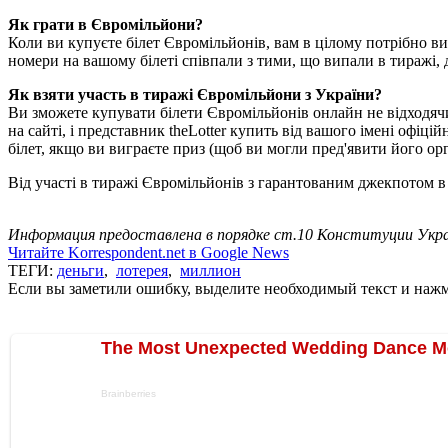
Як грати в Євромільйони?
Коли ви купуєте білет Євромільйонів, вам в цілому потрібно вибр
номери на вашому білеті співпали з тими, що випали в тиражі, д
Як взяти участь в тиражі Євромільйони з України?
Ви зможете купувати білети Євромільйонів онлайн не відходячи 
на сайті, і представник theLotter купить від вашого імені офі
білет, якщо ви виграєте приз (щоб ви могли пред'явити його орг
Від участі в тиражі Євромільйонів з гарантованим джекпотом в
Информация предоставлена в порядке ст.10 Конституции Укра
Читайте Korrespondent.net в Google News
ТЕГИ:
деньги
,
лотерея
,
миллион
Если вы заметили ошибку, выделите необходимый текст и нажми