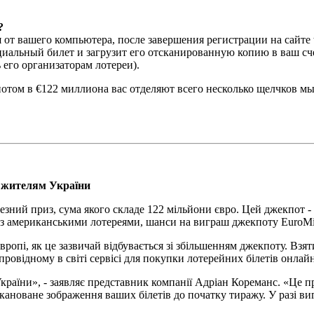
?
т вашего компьютера, после завершения регистрации на сайте t
фициальный билет и загрузит его отсканированную копию в ваш 
 его организаторам лотереи).
том в €122 миллиона вас отделяют всего несколько щелчков мы
ні жителям України
чезний приз, сума якого складе 122 мільйони євро. Цей джекпот -
ні з американськими лотереями, шанси на виграш джекпоту EuroMi
вропі, як це зазвичай відбувається зі збільшенням джекпоту. Взя
 провідному в світі сервісі для покупки лотерейних білетів онлай
їни», - заявляє представник компанії Адріан Кореманс. «Це прац
кановане зображення ваших білетів до початку тиражу. У разі вигр