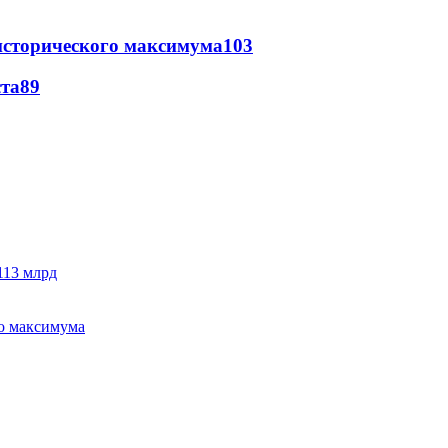
исторического максимума
103
ста
89
113 млрд
го максимума