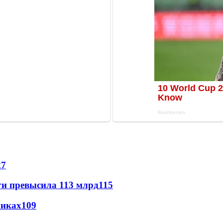
27
ги превысила 113 млрд
115
никах
109