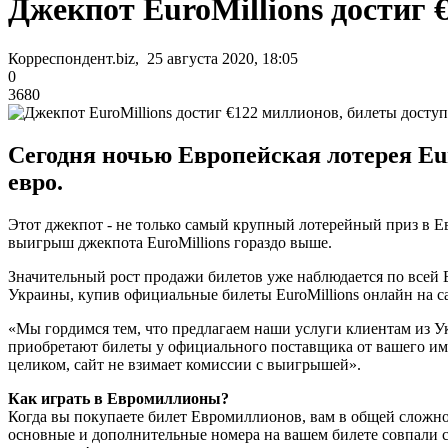
Джекпот EuroMillions достиг
Корреспондент.biz, 25 августа 2020, 18:05
0
3680
Сегодня ночью Европейская лотерея Eur
евро.
Этот джекпот - не только самый крупный лотерейный приз в Е
выигрыш джекпота EuroMillions гораздо выше.
Значительный рост продажи билетов уже наблюдается по всей 
Украины, купив официальные билеты EuroMillions онлайн на са
«Мы гордимся тем, что предлагаем наши услуги клиентам из Ук
приобретают билеты у официального поставщика от вашего име
целиком, сайт не взимает комиссии с выигрышей».
Как играть в Евромиллионы?
Когда вы покупаете билет Евромиллионов, вам в общей сложност
основные и дополнительные номера на вашем билете совпали с 