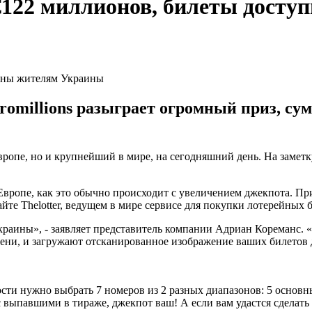
 €122 миллионов, билеты дост
omillions разыграет огромный приз, сум
вропе, но и крупнейший в мире, на сегодняшний день. На замет
Европе, как это обычно происходит с увеличением джекпота. П
йте Thelotter, ведущем в мире сервисе для покупки лотерейных 
раины», - заявляет представитель компании Адриан Кореманс. «
ни, и загружают отсканированное изображение ваших билетов д
и нужно выбрать 7 номеров из 2 разных диапазонов: 5 основных 
выпавшими в тираже, джекпот ваш! А если вам удастся сделать э