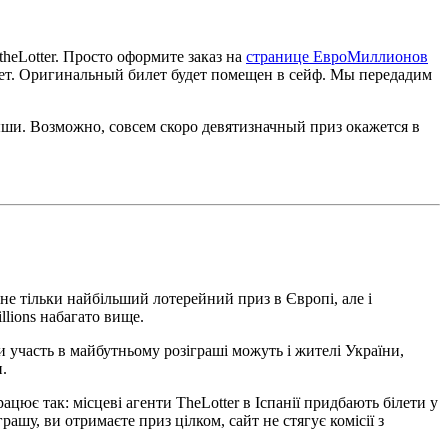
heLotter. Просто оформите заказ на
странице ЕвроМиллионов
счет. Оригинальный билет будет помещен в сейф. Мы передадим
ши. Возможно, совсем скоро девятизначный приз окажется в
 не тільки найбільший лотерейний приз в Європі, але і
llions набагато вище.
ти участь в майбутньому розіграші можуть і жителі України,
н.
ює так: місцеві агенти TheLotter в Іспанії придбають білети у
ашу, ви отримаєте приз цілком, сайт не стягує комісії з