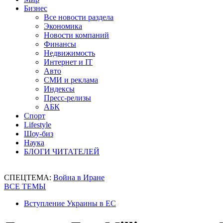
Бизнес
Все новости раздела
Экономика
Новости компаний
Финансы
Недвижимость
Интернет и IT
Авто
СМИ и реклама
Индексы
Пресс-релизы
АБК
Спорт
Lifestyle
Шоу-биз
Наука
БЛОГИ ЧИТАТЕЛЕЙ
СПЕЦТЕМА:
Война в Иране
ВСЕ ТЕМЫ
Вступление Украины в ЕС