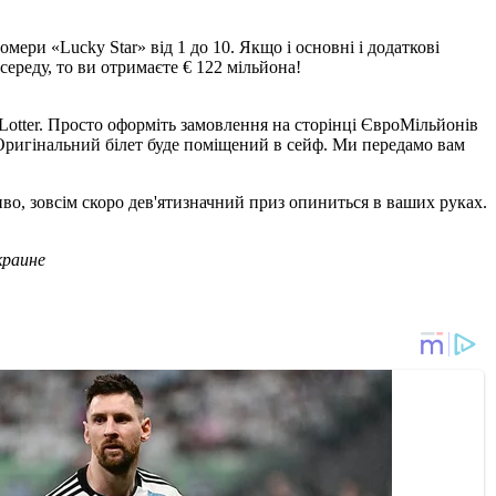
омери «Lucky Star» від 1 до 10. Якщо і основні і додаткові
середу, то ви отримаєте € 122 мільйона!
eLotter. Просто оформіть замовлення на сторінці ЄвроМільйонів
к. Оригінальний білет буде поміщений в сейф. Ми передамо вам
во, зовсім скоро дев'ятизначний приз опиниться в ваших руках.
краине