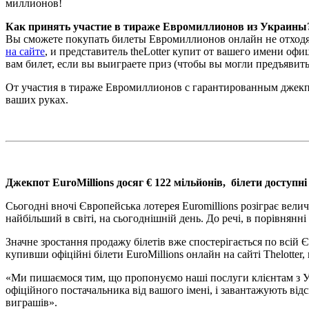
миллионов!
Как принять участие в тираже Евромиллионов из Украины
Вы сможете покупать билеты Евромиллионов онлайн не отходя о
на сайте
, и представитель theLotter купит от вашего имени о
вам билет, если вы выиграете приз (чтобы вы могли предъявить
От участия в тираже Евромиллионов с гарантированным джекпо
ваших руках.
Джекпот EuroMillions досяг € 122 мільйонів, білети доступ
Сьогодні вночі Європейська лотерея Euromillions розіграє вели
найбільший в світі, на сьогоднішній день. До речі, в порівнян
Значне зростання продажу білетів вже спостерігається по всій Є
купивши офіційні білети EuroMillions онлайн на сайті Thelotter,
«Ми пишаємося тим, що пропонуємо наші послуги клієнтам з Укра
офіційного постачальника від вашого імені, і завантажують відс
виграшів».