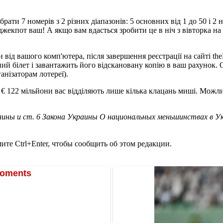
ати 7 номерів з 2 різних діапазонів: 5 основних від 1 до 50 і 2 н
жекпот ваш! А якщо вам вдасться зробити це в ніч з вівторка на 
від вашого комп'ютера, після завершення реєстрації на сайті th
ційний білет і завантажить його відскановану копію в ваш рахуно
анізаторам лотереї).
 € 122 мільйони вас відділяють лише кілька клацань миші. Можли
ины и ст. 6 Закона Украины О национальных меньшинствах в У
те Ctrl+Enter, чтобы сообщить об этом редакции.