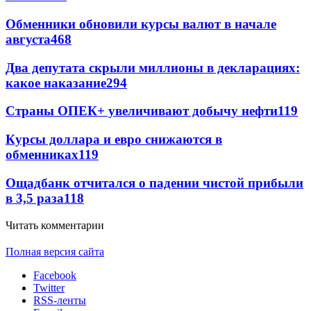
Обменники обновили курсы валют в начале
августа
468
Два депутата скрыли миллионы в декларациях:
какое наказание
294
Страны ОПЕК+ увеличивают добычу нефти
119
Курсы доллара и евро снижаются в
обменниках
119
Ощадбанк отчитался о падении чистой прибыли
в 3,5 раза
118
Читать комментарии
Полная версия сайта
Facebook
Twitter
RSS-ленты