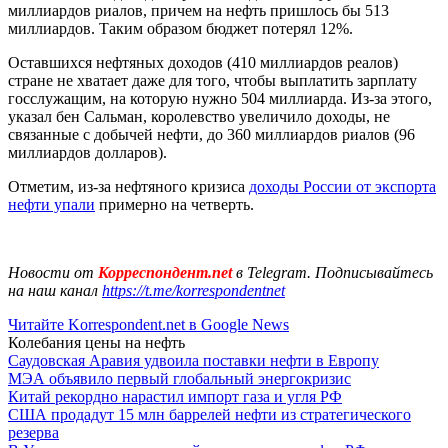
миллиардов риалов, причем на нефть пришлось бы 513
миллиардов. Таким образом бюджет потерял 12%.
Оставшихся нефтяных доходов (410 миллиардов реалов)
стране не хватает даже для того, чтобы выплатить зарплату
госслужащим, на которую нужно 504 миллиарда. Из-за этого,
указал бен Сальман, королевство увеличило доходы, не
связанные с добычей нефти, до 360 миллиардов риалов (96
миллиардов долларов).
Отметим, из-за нефтяного кризиса
доходы России от экспорта
нефти упали
примерно на четверть.
Новости от
Корреспондент.net
в Telegram. Подписывайтесь
на наш канал
https://t.me/korrespondentnet
Читайте Korrespondent.net в Google News
Колебания цены на нефть
Саудовская Аравия удвоила поставки нефти в Европу
МЭА объявило первый глобальный энергокризис
Китай рекордно нарастил импорт газа и угля РФ
США продадут 15 млн баррелей нефти из стратегического
резерва