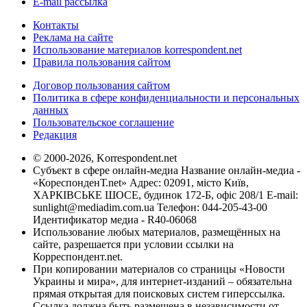
E-mail рассылка
Контакты
Реклама на сайте
Использование материалов korrespondent.net
Правила пользования сайтом
Договор пользования сайтом
Политика в сфере конфиденциальности и персональных
данных
Пользовательское соглашение
Редакция
© 2000-2026, Korrespondent.net
Субъект в сфере онлайн-медиа Название онлайн-медиа -
«КореспонденТ.net» Адрес: 02091, місто Київ,
ХАРКІВСЬКЕ ШОСЕ, будинок 172-Б, офіс 208/1 E-mail:
sunlight@mediadim.com.ua
Телефон: 044-205-43-00
Идентификатор медиа - R40-06068
Использование любых материалов, размещённых на
сайте, разрешается при условии ссылки на
Корреспондент.net.
При копировании материалов со страницы «Новости
Украины и мира», для интернет-изданий – обязательна
прямая открытая для поисковых систем гиперссылка.
Ссылка должна быть размещена в независимости от