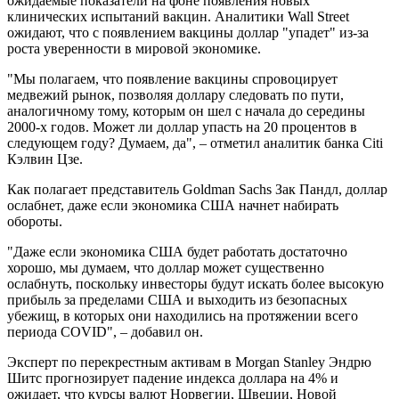
ожидаемые показатели на фоне появления новых
клинических испытаний вакцин. Аналитики Wall Street
ожидают, что с появлением вакцины доллар "упадет" из-за
роста уверенности в мировой экономике.
"Мы полагаем, что появление вакцины спровоцирует
медвежий рынок, позволяя доллару следовать по пути,
аналогичному тому, которым он шел с начала до середины
2000-х годов. Может ли доллар упасть на 20 процентов в
следующем году? Думаем, да", – отметил аналитик банка Citi
Кэлвин Цзе.
Как полагает представитель Goldman Sachs Зак Пандл, доллар
ослабнет, даже если экономика США начнет набирать
обороты.
"Даже если экономика США будет работать достаточно
хорошо, мы думаем, что доллар может существенно
ослабнуть, поскольку инвесторы будут искать более высокую
прибыль за пределами США и выходить из безопасных
убежищ, в которых они находились на протяжении всего
периода COVID", – добавил он.
Эксперт по перекрестным активам в Morgan Stanley Эндрю
Шитс прогнозирует падение индекса доллара на 4% и
ожидает, что курсы валют Норвегии, Швеции, Новой