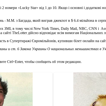
0 і 2 номери «Lucky Star» від 1 до 10. Якщо і основні і додаткові
 - М.М. з Багдада, який виграв джекпот в $ 6.4 мільйона в серпн
вих ЗМІ, в тому числі New York Times, Daily Mail, NBC, CNN і As
 сайті TheLotter дійсно відповідає всім вимогам Національних л
сть в Супертиражі Євромільйонів, купивши білет онлайн на сайті
ины и ст. 6 Закона Украины О национальных меньшинствах в У
те Ctrl+Enter, чтобы сообщить об этом редакции.