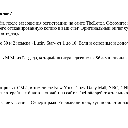
ионов?
после завершения регистрации на сайте TheLotter. Оформите за
 его отсканированную копию в ваш счет. Оригинальный билет бу
лотереи).
до 50 и 2 номера «Lucky Star» от 1 до 10. Если и основные и до
- М.М. из Багдада, который выиграл джекпот в $6.4 миллиона в а
ировых СМИ, в том числе New York Times, Daily Mail, NBC, CNN 
я лотерейных билетов онлайн на сайте TheLotterдействительно 
свое участие в Супертираже Евромиллионов, купив билет онлайн