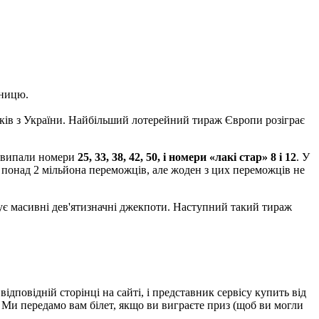
тницю.
ників з України. Найбільший лотерейний тираж Європи розіграє
ок випали номери
25, 33, 38, 42, 50, і номери «лакі стар» 8 і 12
. У
о понад 2 мільйона переможців, але жоден з цих переможців не
тує масивні дев'ятизначні джекпоти. Наступний такий тираж
ідповідній сторінці на сайті, і представник сервісу купить від
. Ми передамо вам білет, якщо ви виграєте приз (щоб ви могли