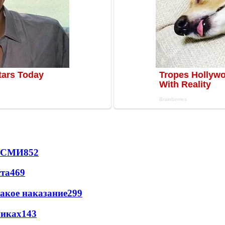
- СМИ
852
ста
469
акое наказание
299
никах
143