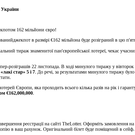
з України
екпотом 162 мільйони євро!
ванийджекпот в размірі €162 мільйона буде розіграний в цю п'я
ікальний тираж знаменитої пан'європейської лотереї, чекає учас
супер-розіграшів 22 листопада. В ході минулого тиражу у вівтор
 «лакі стар» 5 і 7
. До речі, за результатами минулого тиражу бул
тати.
терей Європи, яка проходить всього кілька разів на рік і гаран
м €162,000,000
.
ершення реєстрації на сайті TheLotter. Оформіть замовлення на в
 копію в ваш рахунок. Оригінальний білет буде поміщений в сейф