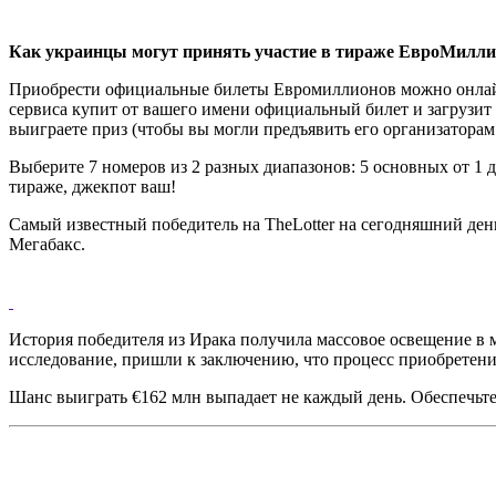
Как украинцы могут принять участие в тираже ЕвроМилл
Приобрести официальные билеты Евромиллионов можно онлайн, 
сервиса купит от вашего имени официальный билет и загрузит
выиграете приз (чтобы вы могли предъявить его организаторам 
Выберите 7 номеров из 2 разных диапазонов: 5 основных от 1 
тираже, джекпот ваш!
Самый известный победитель на TheLotter на сегодняшний день 
Мегабакс.
История победителя из Ирака получила массовое освещение в м
исследование, пришли к заключению, что процесс приобретени
Шанс выиграть €162 млн выпадает не каждый день. Обеспечьте 