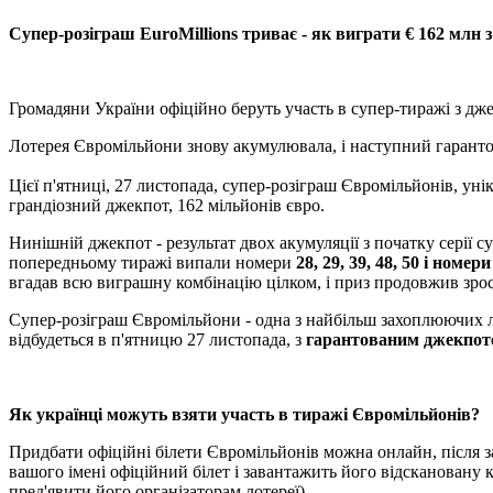
Cупер-розіграш EuroMillions триває - як виграти € 162 млн 
Громадяни України офіційно беруть участь в супер-тиражі з дж
Лотерея Євромільйони знову акумулювала, і наступний гаранто
Цієї п'ятниці, 27 листопада, супер-розіграш Євромільйонів, ун
грандіозний джекпот, 162 мільйонів євро.
Нинішній джекпот - результат двох акумуляції з початку серії 
попередньому тиражі випали номери
28, 29, 39, 48, 50 і номери
вгадав всю виграшну комбінацію цілком, і приз продовжив зрос
Супер-розіграш Євромільйони - одна з найбільш захоплюючих ло
відбудеться в п'ятницю 27 листопада, з
гарантованим джекпото
Як українці можуть взяти участь в тиражі Євромільйонів?
Придбати офіційні білети Євромільйонів можна онлайн, після зав
вашого імені офіційний білет і завантажить його відскановану
пред'явити його організаторам лотереї).