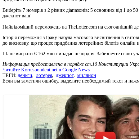
Виберіть 7 номерів з 2 різних діапазонів: 5 основних від 1 до 5
джекпот ваш!
Найвідоміший переможець на TheLotter.com на сьогоднішній день
Історія переможця з Іраку набула масового висвітлення в світо
до висновку, що процес придбання лотерейних білетів онлайн на
Шанс виграти € 162 млн випадає не щодня. Забезпечте свою уча
Информация предоставлена в порядке ст.10 Конституции Укра
Читайте Korrespondent.net в Google News
ТЕГИ:
деньги
,
лотерея
,
джекпот
,
миллион
Если вы заметили ошибку, выделите необходимый текст и нажми