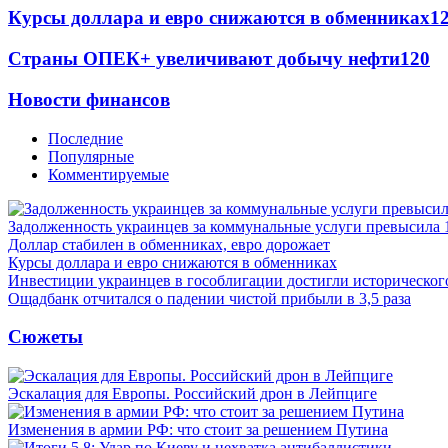
Курсы доллара и евро снижаются в обменниках
1
Страны ОПЕК+ увеличивают добычу нефти
120
Новости финансов
Последние
Популярные
Комментируемые
Задолженность украинцев за коммунальные услуги превысила 
Доллар стабилен в обменниках, евро дорожает
Курсы доллара и евро снижаются в обменниках
Инвестиции украинцев в гособлигации достигли историческо
Ощадбанк отчитался о падении чистой прибыли в 3,5 раза
Сюжеты
Эскалация для Европы. Российский дрон в Лейпциге
Изменения в армии РФ: что стоит за решением Путина