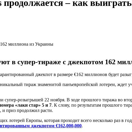
 продолжается – как выиграть
т в супер-тираже с джекпотом 162 милл
рантированный джекпот в размере €162 миллионов будет разыгр
никальный тираж знаменитой панъевропейской лотереи, ждет 
ии супер-розыгрышей 22 ноября. В ходе прошлого тиража во вт
и номера «лаки стар» 5 и 7
. К слову, по результатам прошлого т
 и приз продолжил расти.
 лотерей Европы, которая проходит всего несколько раз в год
нтированным джекпотом €162,000,000
.