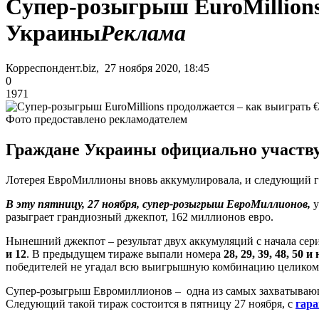
Cупер-розыгрыш EuroMillions
Украины
Реклама
Корреспондент.biz, 27 ноября 2020, 18:45
0
1971
Фото предоставлено рекламодателем
Граждане Украины официально участвую
Лотерея ЕвроМиллионы вновь аккумулировала, и следующий га
В эту пятницу, 27 ноября, супер-розыгрыш ЕвроМиллионов,
у
разыграет грандиозный джекпот, 162 миллионов евро.
Нынешний джекпот – результат двух аккумуляций с начала сер
и 12
. В предыдущем тираже выпали номера
28, 29, 39, 48, 50 
победителей не угадал всю выигрышную комбинацию целиком,
Супер-розыгрыш Евромиллионов – одна из самых захватывающих
Следующий такой тираж состоится в пятницу 27 ноября, с
гара