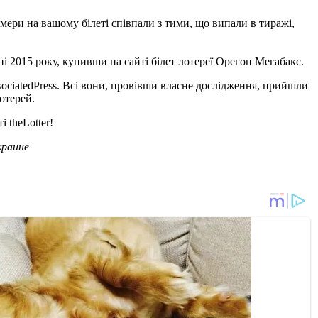
 номери на вашому білеті співпали з тими, що випали в тиражі,
і 2015 року, купивши на сайті білет лотереї Орегон Мегабакс.
sociatedPress. Всі вони, провівши власне дослідження, прийшли
отерей.
 theLotter!
краине