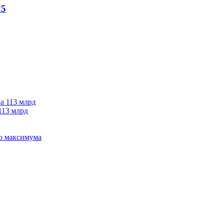
25
113 млрд
го максимума