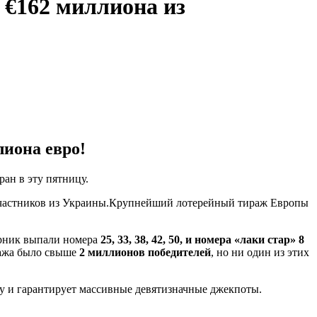
 €162 миллиона из
иона евро!
ан в эту пятницу.
участников из Украины.Крупнейший лотерейный тираж Европы
орник выпали номера
25, 33, 38, 42, 50, и номера «лаки стар» 8
иража было свыше
2 миллионов победителей
, но ни один из этих
у и гарантирует массивные девятизначные джекпоты.