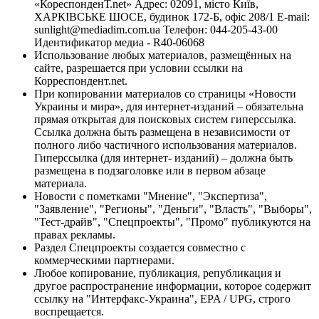
«КореспонденТ.net» Адрес: 02091, місто Київ,
ХАРКІВСЬКЕ ШОСЕ, будинок 172-Б, офіс 208/1 E-mail:
sunlight@mediadim.com.ua
Телефон: 044-205-43-00
Идентификатор медиа - R40-06068
Использование любых материалов, размещённых на
сайте, разрешается при условии ссылки на
Корреспондент.net.
При копировании материалов со страницы «Новости
Украины и мира», для интернет-изданий – обязательна
прямая открытая для поисковых систем гиперссылка.
Ссылка должна быть размещена в независимости от
полного либо частичного использования материалов.
Гиперссылка (для интернет- изданий) – должна быть
размещена в подзаголовке или в первом абзаце
материала.
Новости с пометками "Мнение", "Экспертиза",
"Заявление", "Регионы", "Деньги", "Власть", "Выборы",
"Тест-драйв", "Спецпроекты", "Промо" публикуются на
правах рекламы.
Раздел Спецпроекты создается совместно с
коммерческими партнерами.
Любое копирование, публикация, републикация и
другое распространение информации, которое содержит
ссылку на "Интерфакс-Украина", EPA / UPG, строго
воспрещается.