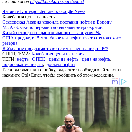
на наш канал
https://t.me/korrespondentnet
Читайте Korrespondent.net в Google News
Колебания цены на нефть
Саудовская Аравия удвоила поставки нефти в Европу
МЭА объявило первый глобальный энергокризис
Китай рекордно нарастил импорт газа и угля РФ
США продадут 15 млн баррелей нефти из стратегического
резерва
В Украине предлагают свой лимит цен на нефть РФ
СПЕЦТЕМА:
Колебания цены на нефть
ТЕГИ:
нефть
,
ОПЕК
,
цены на нефть
,
цена на нефть
,
подорожание нефти
,
добыча нефти
Если вы заметили ошибку, выделите необходимый текст и
нажмите Ctrl+Enter, чтобы сообщить об этом редакции.