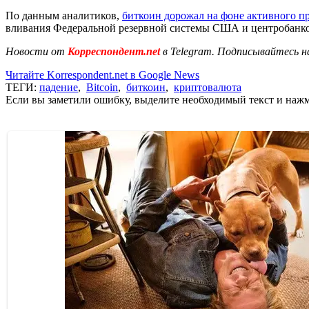
По данным аналитиков,
биткоин дорожал на фоне активного п
вливания Федеральной резервной системы США и центробанков 
Новости от
Корреспондент.net
в Telegram. Подписывайтесь н
Читайте Korrespondent.net в Google News
ТЕГИ:
падение
,
Bitcoin
,
биткоин
,
криптовалюта
Если вы заметили ошибку, выделите необходимый текст и нажми