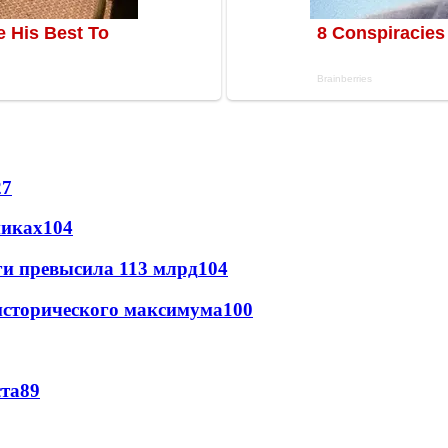
27
никах
104
ги превысила 113 млрд
104
исторического максимума
100
ста
89