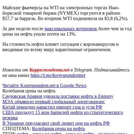
Майские фьючерсы на WTI на электронных торгах Нью-
йоркской товарной биржи (NYMEX) торгуются в районе
$57,7 за баррель. Во вторник WTI подешевела на $3,8 (6,2%).
За две недели после
максимальных котировок
более чем за год
цены на нефть упали почти на 13%.
На стоимость нефти влияет ситуация с коронавирусом и
вводимые по всему миру карантинные ограничения.
Новости от
Корреспондент.net
в Telegram. Подписывайтесь
на наш канал
https://t.me/korrespondentnet
Читайте Korrespondent.net в Google News
Колебания цены на нефть
Саудовская Аравия удвоила поставки нефти в Европу
МЭА объявило первый глобальный энергокризис
Китай рекордно нарастил импорт газа и угля РФ
США продадут 15 млн баррелей нефти из стратегического
резерва
В Украине предлагают свой лимит цен на нефть РФ
СПЕЦТЕМА:
Колебания цены на нефть
ТЕГИ:
нефть
,
цены на нефть
,
цена на нефть
,
падение цены