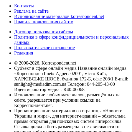
Контакты
Реклама на сайте
Использование материалов korrespondent.net
Правила пользования сайтом
Договор пользования сайтом
Политика в сфере конфиденциальности и персональных
данных
Пользовательское соглашение
Редакция
© 2000-2026, Korrespondent.net
Субъект в сфере онлайн-медиа Название онлайн-медиа -
«КореспонденТ.net» Адрес: 02091, місто Київ,
ХАРКІВСЬКЕ ШОСЕ, будинок 172-Б, офіс 208/1 E-mail:
sunlight@mediadim.com.ua
Телефон: 044-205-43-00
Идентификатор медиа - R40-06068
Использование любых материалов, размещённых на
сайте, разрешается при условии ссылки на
Корреспондент.net.
При копировании материалов со страницы «Новости
Украины и мира», для интернет-изданий – обязательна
прямая открытая для поисковых систем гиперссылка.
Ссылка должна быть размещена в независимости от
полного либо частичного использования материалов.