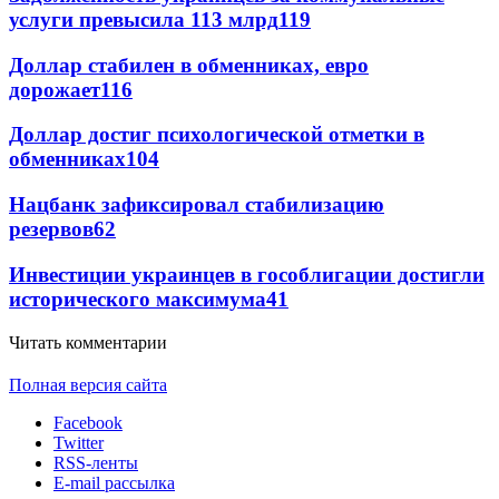
услуги превысила 113 млрд
119
Доллар стабилен в обменниках, евро
дорожает
116
Доллар достиг психологической отметки в
обменниках
104
Нацбанк зафиксировал стабилизацию
резервов
62
Инвестиции украинцев в гособлигации достигли
исторического максимума
41
Читать комментарии
Полная версия сайта
Facebook
Twitter
RSS-ленты
E-mail рассылка