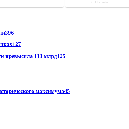
ли
396
никах
127
ги превысила 113 млрд
125
исторического максимума
45