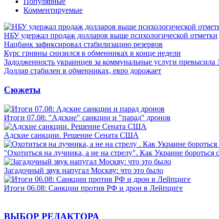
Популярные
Комментируемые
НБУ удержал продаж долларов выше психологической отметки
Нацбанк зафиксировал стабилизацию резервов
Курс гривны снизился в обменниках в конце недели
Задолженность украинцев за коммунальные услуги превысила 
Доллар стабилен в обменниках, евро дорожает
Сюжеты
Итоги 07.08: "Адские" санкции и "парад" дронов
Адские санкции. Решение Сената США
"Охотиться на лучника, а не на стрелу". Как Украине бороться 
Загадочный звук напугал Москву: что это было
Итоги 06.08: Санкции против РФ и дрон в Лейпциге
ВЫБОР РЕДАКТОРА