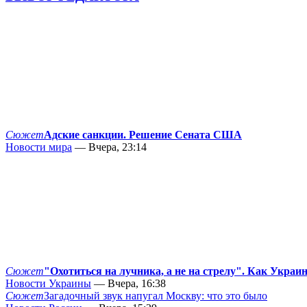
Сюжет
Адские санкции. Решение Сената США
Новости мира
— Вчера, 23:14
Сюжет
"Охотиться на лучника, а не на стрелу". Как Украи
Новости Украины
— Вчера, 16:38
Сюжет
Загадочный звук напугал Москву: что это было