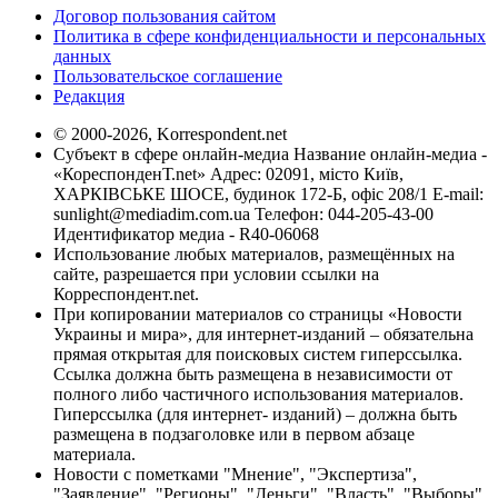
Договор пользования сайтом
Политика в сфере конфиденциальности и персональных
данных
Пользовательское соглашение
Редакция
© 2000-2026, Korrespondent.net
Субъект в сфере онлайн-медиа Название онлайн-медиа -
«КореспонденТ.net» Адрес: 02091, місто Київ,
ХАРКІВСЬКЕ ШОСЕ, будинок 172-Б, офіс 208/1 E-mail:
sunlight@mediadim.com.ua
Телефон: 044-205-43-00
Идентификатор медиа - R40-06068
Использование любых материалов, размещённых на
сайте, разрешается при условии ссылки на
Корреспондент.net.
При копировании материалов со страницы «Новости
Украины и мира», для интернет-изданий – обязательна
прямая открытая для поисковых систем гиперссылка.
Ссылка должна быть размещена в независимости от
полного либо частичного использования материалов.
Гиперссылка (для интернет- изданий) – должна быть
размещена в подзаголовке или в первом абзаце
материала.
Новости с пометками "Мнение", "Экспертиза",
"Заявление", "Регионы", "Деньги", "Власть", "Выборы",