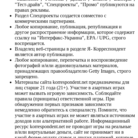
"Тест-драйв", "Спецпроекты", "Промо" публикуются на
правах рекламы.
Раздел Спецпроекты создается совместно с
коммерческими партнерами.
Любое копирование, публикация, републикация и
другое распространение информации, которое содержит
ссылку на "Интерфакс-Украина", EPA / UPG, строго
воспрещается.
Владелец веб-страницы в разделе Я- Корреспондент
является автор публикации.
Любое копирование, перепечатка и воспроизведение
фотографий и/или аудиовизуальных материалов,
принадлежащих правообладателю Getty Images, строго
запрещено.
Материалы сайта korrespondent.net предназначены для
лиц старше 21 года (21+). Участие в азартных играх
может вызвать игровую зависимость. Соблюдайте
правила (принципы) ответственной игры. При
обнаружении первых признаков зависимости
немедленно обратитесь к специалисту. Помните, что
участие в азартных играх не может являться источником
доходов или альтернативой работе. Информационный
ресурс korrespondent.net не проводит игры на реальные
и/или виртуальные деньги, сайт не принимает ни в
какой форме оплату ставок и других платежей, которые