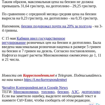
Таким образом, максимальная цена на бензин не должна
превышать 31,64 грн/литр, на дизтопливо - 29,25 грн/литр.
По сравнению с серединой месяца средняя цена на бензин
выросла на 0,23 грн/литр, на дизтопливо - на 0,35 грн/литр.
Напомним,
бензин подорожал почти на 20% за полгода
- на 3-
4 гривны.
С 15 мая
Кабмин ввел государственное
регулирование
розничных цен на бензин и дизтопливо. Была
введена максимальная розничная наценка в размере 5 гривен
на бензин и 7 гривен на дизель. Согласно постановлению,
Нафтогаз подает расчеты Минэкономики ежемесячно до 1, 11
и 21 числа.
Новости от
Корреспондент.net
в Telegram. Подписывайтесь
на наш канал
https://t.me/korrespondentnet
Читайте Korrespondent.net в Google News
ТЕГИ:
Минэкономики
,
топливо
,
бензин
,
АЗС
,
дизтопливо
Если вы заметили ошибку, выделите необходимый текст и
нажмите Ctrl+Enter, чтобы сообщить об этом редакции.