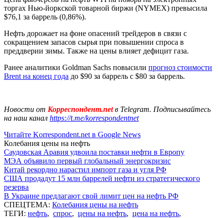
торгах Нью-йоркской товарной биржи (NYMEX) превысила
$76,1 за баррель (0,86%).
Нефть дорожает на фоне опасений трейдеров в связи с
сокращением запасов сырья при повышении спроса в
преддверии зимы. Также на цены влияет дефицит газа.
Ранее аналитики Goldman Sachs повысили
прогноз стоимости
Brent на конец года
до $90 за баррель с $80 за баррель.
Новости от
Корреспондент.net
в Telegram. Подписывайтесь
на наш канал
https://t.me/korrespondentnet
Читайте Korrespondent.net в Google News
Колебания цены на нефть
Саудовская Аравия удвоила поставки нефти в Европу
МЭА объявило первый глобальный энергокризис
Китай рекордно нарастил импорт газа и угля РФ
США продадут 15 млн баррелей нефти из стратегического
резерва
В Украине предлагают свой лимит цен на нефть РФ
СПЕЦТЕМА:
Колебания цены на нефть
ТЕГИ:
нефть
,
спрос
,
цены на нефть
,
цена на нефть
,