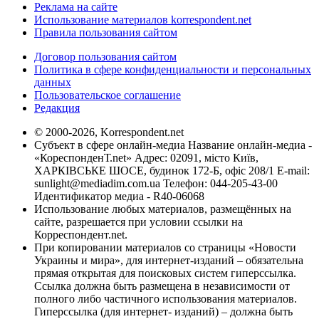
Реклама на сайте
Использование материалов korrespondent.net
Правила пользования сайтом
Договор пользования сайтом
Политика в сфере конфиденциальности и персональных
данных
Пользовательское соглашение
Редакция
© 2000-2026, Korrespondent.net
Субъект в сфере онлайн-медиа Название онлайн-медиа -
«КореспонденТ.net» Адрес: 02091, місто Київ,
ХАРКІВСЬКЕ ШОСЕ, будинок 172-Б, офіс 208/1 E-mail:
sunlight@mediadim.com.ua
Телефон: 044-205-43-00
Идентификатор медиа - R40-06068
Использование любых материалов, размещённых на
сайте, разрешается при условии ссылки на
Корреспондент.net.
При копировании материалов со страницы «Новости
Украины и мира», для интернет-изданий – обязательна
прямая открытая для поисковых систем гиперссылка.
Ссылка должна быть размещена в независимости от
полного либо частичного использования материалов.
Гиперссылка (для интернет- изданий) – должна быть