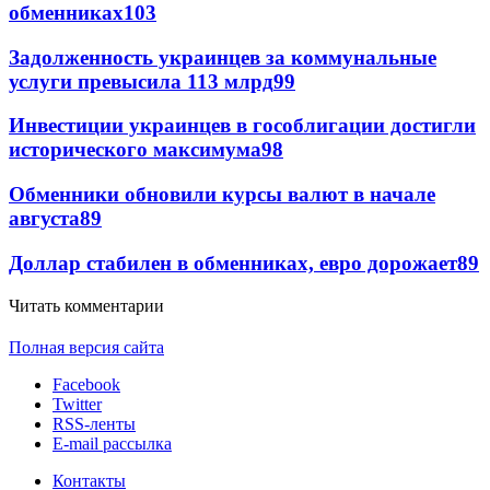
обменниках
103
Задолженность украинцев за коммунальные
услуги превысила 113 млрд
99
Инвестиции украинцев в гособлигации достигли
исторического максимума
98
Обменники обновили курсы валют в начале
августа
89
Доллар стабилен в обменниках, евро дорожает
89
Читать комментарии
Полная версия сайта
Facebook
Twitter
RSS-ленты
E-mail рассылка
Контакты