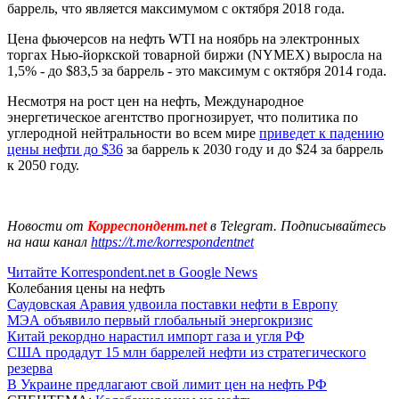
баррель, что является максимумом с октября 2018 года.
Цена фьючерсов на нефть WTI на ноябрь на электронных
торгах Нью-йоркской товарной биржи (NYMEX) выросла на
1,5% - до $83,5 за баррель - это максимум с октября 2014 года.
Несмотря на рост цен на нефть, Международное
энергетическое агентство прогнозирует, что политика по
углеродной нейтральности во всем мире
приведет к падению
цены нефти до $36
за баррель к 2030 году и до $24 за баррель
к 2050 году.
Новости от
Корреспондент.net
в Telegram. Подписывайтесь
на наш канал
https://t.me/korrespondentnet
Читайте Korrespondent.net в Google News
Колебания цены на нефть
Саудовская Аравия удвоила поставки нефти в Европу
МЭА объявило первый глобальный энергокризис
Китай рекордно нарастил импорт газа и угля РФ
США продадут 15 млн баррелей нефти из стратегического
резерва
В Украине предлагают свой лимит цен на нефть РФ