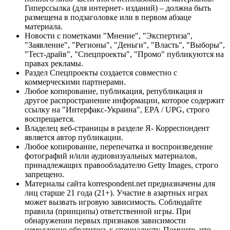
Гиперссылка (для интернет- изданий) – должна быть
размещена в подзаголовке или в первом абзаце
материала.
Новости с пометками "Мнение", "Экспертиза",
"Заявление", "Регионы", "Деньги", "Власть", "Выборы",
"Тест-драйв", "Спецпроекты", "Промо" публикуются на
правах рекламы.
Раздел Спецпроекты создается совместно с
коммерческими партнерами.
Любое копирование, публикация, републикация и
другое распространение информации, которое содержит
ссылку на "Интерфакс-Украина", EPA / UPG, строго
воспрещается.
Владелец веб-страницы в разделе Я- Корреспондент
является автор публикации.
Любое копирование, перепечатка и воспроизведение
фотографий и/или аудиовизуальных материалов,
принадлежащих правообладателю Getty Images, строго
запрещено.
Материалы сайта korrespondent.net предназначены для
лиц старше 21 года (21+). Участие в азартных играх
может вызвать игровую зависимость. Соблюдайте
правила (принципы) ответственной игры. При
обнаружении первых признаков зависимости
немедленно обратитесь к специалисту. Помните, что