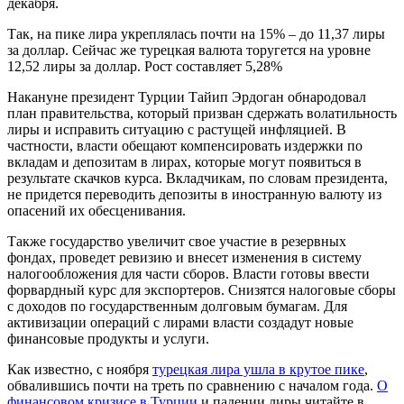
декабря.
Так, на пике лира укреплялась почти на 15% – до 11,37 лиры
за доллар. Сейчас же турецкая валюта торугется на уровне
12,52 лиры за доллар. Рост составляет 5,28%
Накануне президент Турции Тайип Эрдоган обнародовал
план правительства, который призван сдержать волатильность
лиры и исправить ситуацию с растущей инфляцией. В
частности, власти обещают компенсировать издержки по
вкладам и депозитам в лирах, которые могут появиться в
результате скачков курса. Вкладчикам, по словам президента,
не придется переводить депозиты в иностранную валюту из
опасений их обесценивания.
Также государство увеличит свое участие в резервных
фондах, проведет ревизию и внесет изменения в систему
налогообложения для части сборов. Власти готовы ввести
форвардный курс для экспортеров. Снизятся налоговые сборы
с доходов по государственным долговым бумагам. Для
активизации операций с лирами власти создадут новые
финансовые продукты и услуги.
Как известно, с ноября
турецкая лира ушла в крутое пике
,
обвалившись почти на треть по сравнению с началом года.
О
финансовом кризисе в Турции
и падении лиры читайте в