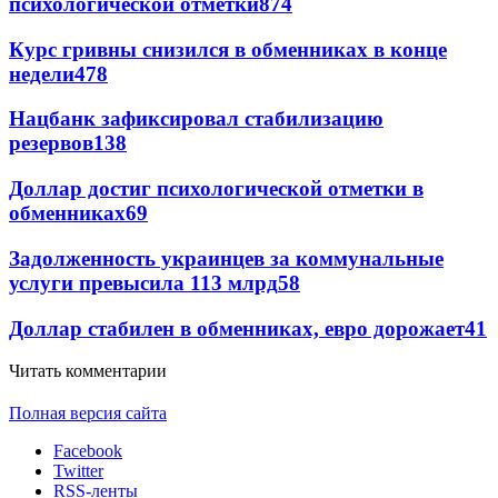
психологической отметки
874
Курс гривны снизился в обменниках в конце
недели
478
Нацбанк зафиксировал стабилизацию
резервов
138
Доллар достиг психологической отметки в
обменниках
69
Задолженность украинцев за коммунальные
услуги превысила 113 млрд
58
Доллар стабилен в обменниках, евро дорожает
41
Читать комментарии
Полная версия сайта
Facebook
Twitter
RSS-ленты