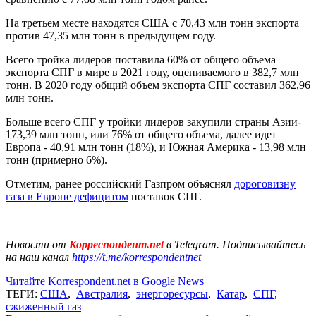
На третьем месте находятся США с 70,43 млн тонн экспорта
против 47,35 млн тонн в предыдущем году.
Всего тройка лидеров поставила 60% от общего объема
экспорта СПГ в мире в 2021 году, оцениваемого в 382,7 млн
тонн. В 2020 году общий объем экспорта СПГ составил 362,96
млн тонн.
Больше всего СПГ у тройки лидеров закупили страны Азии-
173,39 млн тонн, или 76% от общего объема, далее идет
Европа - 40,91 млн тонн (18%), и Южная Америка - 13,98 млн
тонн (примерно 6%).
Отметим, ранее российский Газпром объяснял
дороговизну
газа в Европе дефицитом
поставок СПГ.
Новости от
Корреспондент.net
в Telegram. Подписывайтесь
на наш канал
https://t.me/korrespondentnet
Читайте Korrespondent.net в Google News
ТЕГИ:
США
,
Австралия
,
энергоресурсы
,
Катар
,
СПГ
,
сжиженный газ