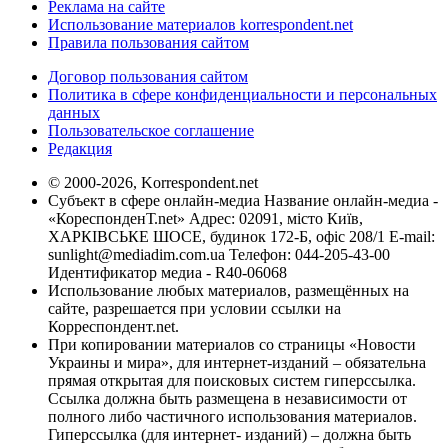
Реклама на сайте
Использование материалов korrespondent.net
Правила пользования сайтом
Договор пользования сайтом
Политика в сфере конфиденциальности и персональных
данных
Пользовательское соглашение
Редакция
© 2000-2026, Korrespondent.net
Субъект в сфере онлайн-медиа Название онлайн-медиа -
«КореспонденТ.net» Адрес: 02091, місто Київ,
ХАРКІВСЬКЕ ШОСЕ, будинок 172-Б, офіс 208/1 E-mail:
sunlight@mediadim.com.ua
Телефон: 044-205-43-00
Идентификатор медиа - R40-06068
Использование любых материалов, размещённых на
сайте, разрешается при условии ссылки на
Корреспондент.net.
При копировании материалов со страницы «Новости
Украины и мира», для интернет-изданий – обязательна
прямая открытая для поисковых систем гиперссылка.
Ссылка должна быть размещена в независимости от
полного либо частичного использования материалов.
Гиперссылка (для интернет- изданий) – должна быть