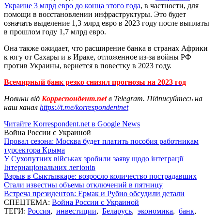
Украине 3 млрд евро до конца этого года
, в частности, для
помощи в восстановлении инфраструктуры. Это будет
означать выделение 1,3 млрд евро в 2023 году после выплаты
в прошлом году 1,7 млрд евро.
Она также ожидает, что расширение банка в странах Африки
к югу от Сахары и в Ираке, отложенное из-за войны РФ
против Украины, вернется в повестку в 2023 году.
Всемирный банк резко снизил прогнозы на 2023 год
Новини від
Корреспондент.net
в Telegram. Підписуйтесь на
наш канал
https://t.me/korrespondentnet
Читайте Korrespondent.net в Google News
Война России с Украиной
Провал сезона: Москва будет платить пособия работникам
турсектора Крыма
У Сухопутних військах зробили заяву щодо інтеграції
Інтернаціональних легіонів
Взрыв в Сыктывкаре: возросло количество пострадавших
Стали известны объемы отключений в пятницу
Встреча президентов: Ермак и Рубио обсудили детали
СПЕЦТЕМА:
Война России с Украиной
ТЕГИ:
Россия
,
инвестиции
,
Беларусь
,
экономика
,
банк
,