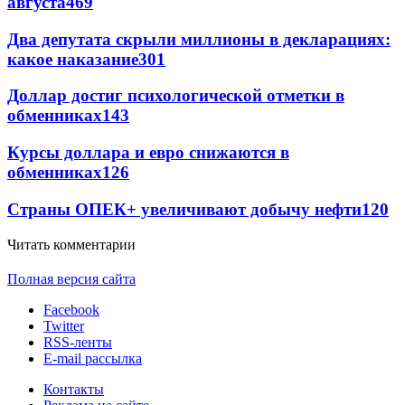
августа
469
Два депутата скрыли миллионы в декларациях:
какое наказание
301
Доллар достиг психологической отметки в
обменниках
143
Курсы доллара и евро снижаются в
обменниках
126
Страны ОПЕК+ увеличивают добычу нефти
120
Читать комментарии
Полная версия сайта
Facebook
Twitter
RSS-ленты
E-mail рассылка
Контакты