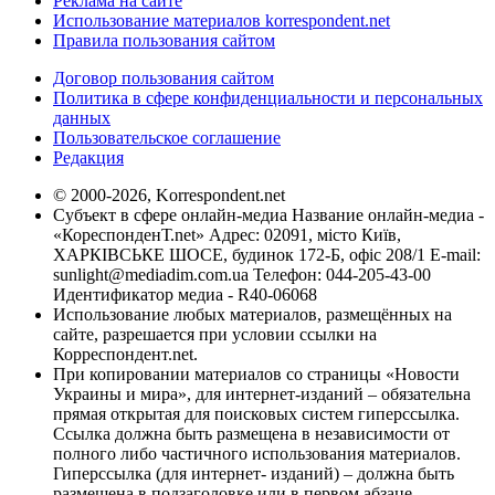
Реклама на сайте
Использование материалов korrespondent.net
Правила пользования сайтом
Договор пользования сайтом
Политика в сфере конфиденциальности и персональных
данных
Пользовательское соглашение
Редакция
© 2000-2026, Korrespondent.net
Субъект в сфере онлайн-медиа Название онлайн-медиа -
«КореспонденТ.net» Адрес: 02091, місто Київ,
ХАРКІВСЬКЕ ШОСЕ, будинок 172-Б, офіс 208/1 E-mail:
sunlight@mediadim.com.ua
Телефон: 044-205-43-00
Идентификатор медиа - R40-06068
Использование любых материалов, размещённых на
сайте, разрешается при условии ссылки на
Корреспондент.net.
При копировании материалов со страницы «Новости
Украины и мира», для интернет-изданий – обязательна
прямая открытая для поисковых систем гиперссылка.
Ссылка должна быть размещена в независимости от
полного либо частичного использования материалов.
Гиперссылка (для интернет- изданий) – должна быть
размещена в подзаголовке или в первом абзаце