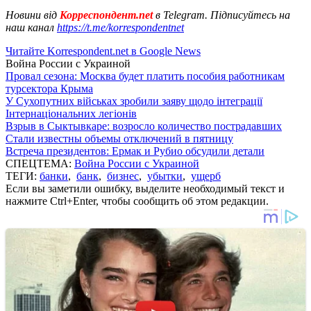
Новини від
Корреспондент.net
в Telegram. Підписуйтесь на
наш канал
https://t.me/korrespondentnet
Читайте Korrespondent.net в Google News
Война России с Украиной
Провал сезона: Москва будет платить пособия работникам
турсектора Крыма
У Сухопутних військах зробили заяву щодо інтеграції
Інтернаціональних легіонів
Взрыв в Сыктывкаре: возросло количество пострадавших
Стали известны объемы отключений в пятницу
Встреча президентов: Ермак и Рубио обсудили детали
СПЕЦТЕМА:
Война России с Украиной
ТЕГИ:
банки
,
банк
,
бизнес
,
убытки
,
ущерб
Если вы заметили ошибку, выделите необходимый текст и
нажмите Ctrl+Enter, чтобы сообщить об этом редакции.