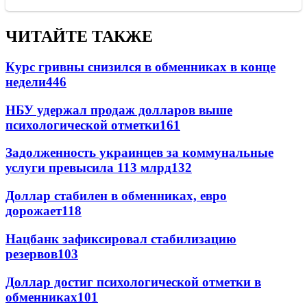
ЧИТАЙТЕ ТАКЖЕ
Курс гривны снизился в обменниках в конце
недели
446
НБУ удержал продаж долларов выше
психологической отметки
161
Задолженность украинцев за коммунальные
услуги превысила 113 млрд
132
Доллар стабилен в обменниках, евро
дорожает
118
Нацбанк зафиксировал стабилизацию
резервов
103
Доллар достиг психологической отметки в
обменниках
101