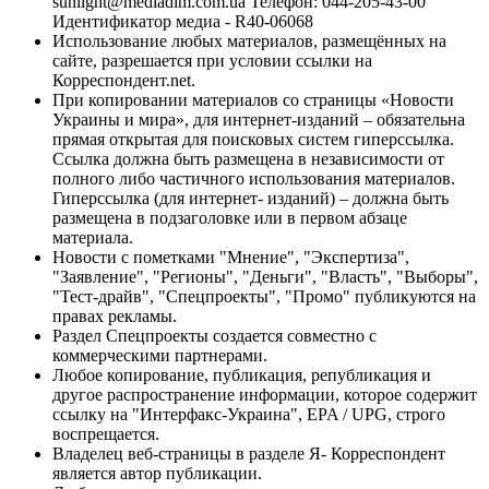
sunlight@mediadim.com.ua
Телефон: 044-205-43-00
Идентификатор медиа - R40-06068
Использование любых материалов, размещённых на
сайте, разрешается при условии ссылки на
Корреспондент.net.
При копировании материалов со страницы «Новости
Украины и мира», для интернет-изданий – обязательна
прямая открытая для поисковых систем гиперссылка.
Ссылка должна быть размещена в независимости от
полного либо частичного использования материалов.
Гиперссылка (для интернет- изданий) – должна быть
размещена в подзаголовке или в первом абзаце
материала.
Новости с пометками "Мнение", "Экспертиза",
"Заявление", "Регионы", "Деньги", "Власть", "Выборы",
"Тест-драйв", "Спецпроекты", "Промо" публикуются на
правах рекламы.
Раздел Спецпроекты создается совместно с
коммерческими партнерами.
Любое копирование, публикация, републикация и
другое распространение информации, которое содержит
ссылку на "Интерфакс-Украина", EPA / UPG, строго
воспрещается.
Владелец веб-страницы в разделе Я- Корреспондент
является автор публикации.