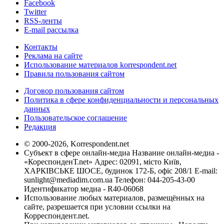
Facebook
Twitter
RSS-ленты
E-mail рассылка
Контакты
Реклама на сайте
Использование материалов korrespondent.net
Правила пользования сайтом
Договор пользования сайтом
Политика в сфере конфиденциальности и персональных
данных
Пользовательское соглашение
Редакция
© 2000-2026, Korrespondent.net
Субъект в сфере онлайн-медиа Название онлайн-медиа -
«КореспонденТ.net» Адрес: 02091, місто Київ,
ХАРКІВСЬКЕ ШОСЕ, будинок 172-Б, офіс 208/1 E-mail:
sunlight@mediadim.com.ua
Телефон: 044-205-43-00
Идентификатор медиа - R40-06068
Использование любых материалов, размещённых на
сайте, разрешается при условии ссылки на
Корреспондент.net.