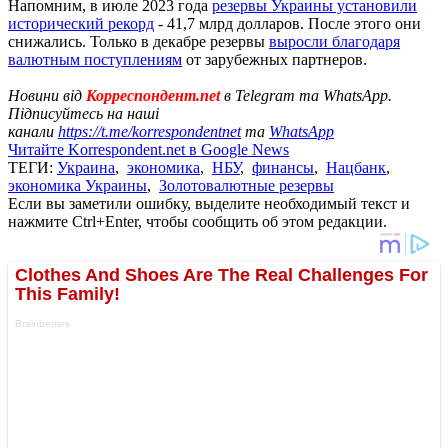
Напомним, в июле 2023 года
резервы Украины установили
исторический рекорд
- 41,7 млрд долларов. После этого они
снижались. Только в декабре резервы
выросли благодаря
валютным поступлениям
от зарубежных партнеров.
Новини від
Корреспондент.net
в Telegram та WhatsApp.
Підписуйтесь на наші
канали
https://t.me/korrespondentnet
та
WhatsApp
Читайте Korrespondent.net в Google News
ТЕГИ:
Украина
,
экономика
,
НБУ
,
финансы
,
Нацбанк
,
экономика Украины
,
Золотовалютные резервы
Если вы заметили ошибку, выделите необходимый текст и
нажмите Ctrl+Enter, чтобы сообщить об этом редакции.