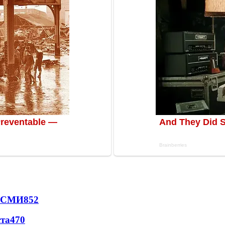
- СМИ
852
ста
470