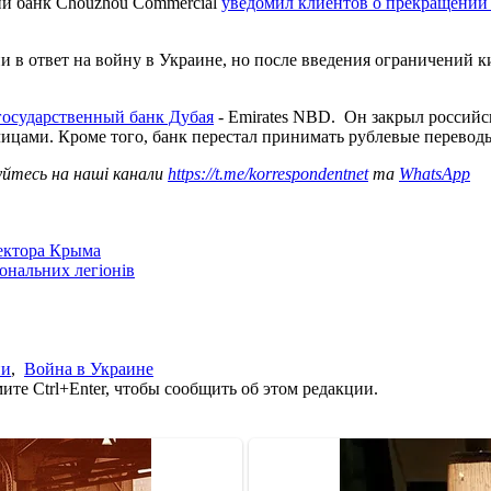
ий банк Chouzhou Commercial
уведомил клиентов о прекращении 
 в ответ на войну в Украине, но после введения ограничений к
государственный банк Дубая
- Emirates NBD. Он закрыл российс
ицами. Кроме того, банк перестал принимать рублевые перевод
уйтесь на наші канали
https://t.me/korrespondentnet
та
WhatsApp
сектора Крыма
іональних легіонів
ии
,
Война в Украине
те Ctrl+Enter, чтобы сообщить об этом редакции.