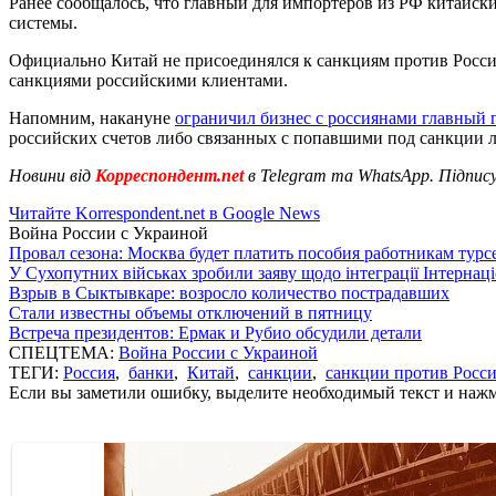
Ранее сообщалось, что главный для импортеров из РФ китайск
системы.
Официально Китай не присоединялся к санкциям против России
санкциями российскими клиентами.
Напомним, накануне
ограничил бизнес с россиянами главный 
российских счетов либо связанных с попавшими под санкции л
Новини від
Корреспондент.net
в Telegram та WhatsApp. Підпис
Читайте Korrespondent.net в Google News
Война России с Украиной
Провал сезона: Москва будет платить пособия работникам тур
У Сухопутних військах зробили заяву щодо інтеграції Інтернац
Взрыв в Сыктывкаре: возросло количество пострадавших
Стали известны объемы отключений в пятницу
Встреча президентов: Ермак и Рубио обсудили детали
СПЕЦТЕМА:
Война России с Украиной
ТЕГИ:
Россия
,
банки
,
Китай
,
санкции
,
санкции против Росс
Если вы заметили ошибку, выделите необходимый текст и нажми