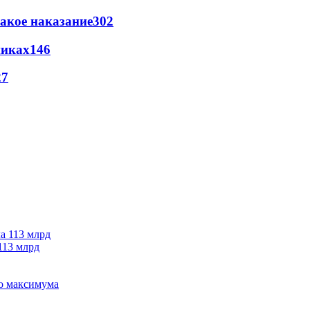
акое наказание
302
никах
146
27
113 млрд
го максимума