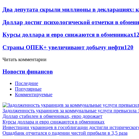
Два депутата скрыли миллионы в декларациях: к
Доллар достиг психологической отметки в обмен
Курсы доллара и евро снижаются в обменниках
1
Страны ОПЕК+ увеличивают добычу нефти
120
Читать комментарии
Новости финансов
Последние
Популярные
Комментируемые
Задолженность украинцев за коммунальные услуги превысила 
Доллар стабилен в обменниках, евро дорожает
Курсы доллара и евро снижаются в обменниках
Инвестиции украинцев в гособлигации достигли историческо
Ощадбанк отчитался о падении чистой прибыли в 3,5 раза