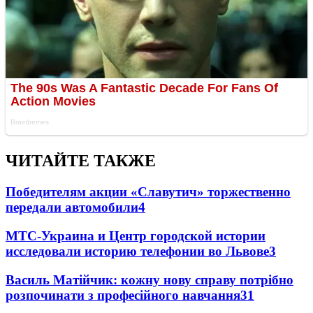
ЧИТАЙТЕ ТАКЖЕ
Победителям акции «Славутич» торжественно
передали автомобили
4
МТС-Украина и Центр городской истории
исследовали историю телефонии во Львове
3
Василь Матійчик: кожну нову справу потрібно
розпочинати з професійного навчання
3
1