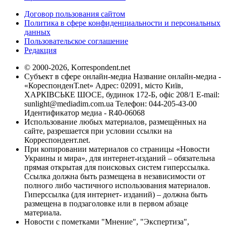
Договор пользования сайтом
Политика в сфере конфиденциальности и персональных
данных
Пользовательское соглашение
Редакция
© 2000-2026, Korrespondent.net
Субъект в сфере онлайн-медиа Название онлайн-медиа -
«КореспонденТ.net» Адрес: 02091, місто Київ,
ХАРКІВСЬКЕ ШОСЕ, будинок 172-Б, офіс 208/1 E-mail:
sunlight@mediadim.com.ua
Телефон: 044-205-43-00
Идентификатор медиа - R40-06068
Использование любых материалов, размещённых на
сайте, разрешается при условии ссылки на
Корреспондент.net.
При копировании материалов со страницы «Новости
Украины и мира», для интернет-изданий – обязательна
прямая открытая для поисковых систем гиперссылка.
Ссылка должна быть размещена в независимости от
полного либо частичного использования материалов.
Гиперссылка (для интернет- изданий) – должна быть
размещена в подзаголовке или в первом абзаце
материала.
Новости с пометками "Мнение", "Экспертиза",