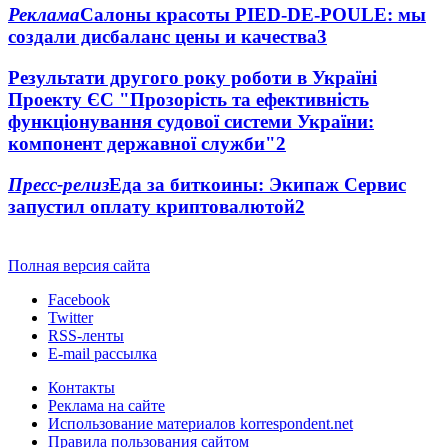
Реклама
Салоны красоты PIED-DE-POULE: мы
создали дисбаланс цены и качества
3
Результати другого року роботи в Україні
Проекту ЄС "Прозорість та ефективність
функціонування судової системи України:
компонент державної служби"
2
Пресс-релиз
Еда за биткоины: Экипаж Сервис
запустил оплату криптовалютой
2
Полная версия сайта
Facebook
Twitter
RSS-ленты
E-mail рассылка
Контакты
Реклама на сайте
Использование материалов korrespondent.net
Правила пользования сайтом