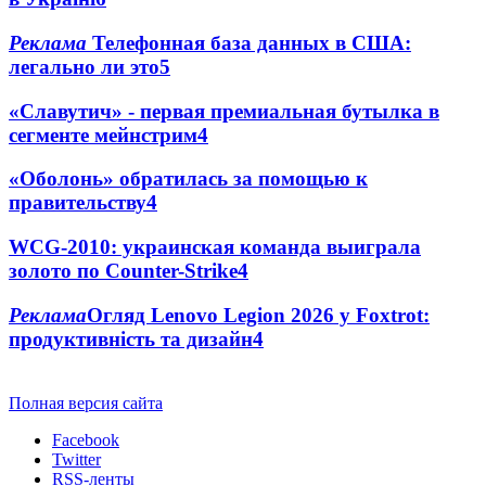
Реклама
Телефонная база данных в США:
легально ли это
5
«Славутич» - первая премиальная бутылка в
сегменте мейнстрим
4
«Оболонь» обратилась за помощью к
правительству
4
WCG-2010: украинская команда выиграла
золото по Counter-Strike
4
Реклама
Огляд Lenovo Legion 2026 у Foxtrot:
продуктивність та дизайн
4
Полная версия сайта
Facebook
Twitter
RSS-ленты