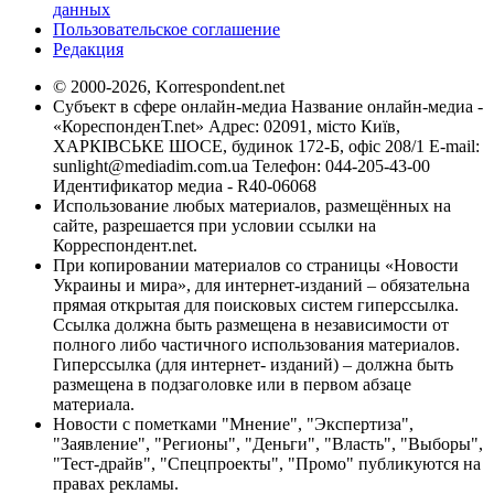
данных
Пользовательское соглашение
Редакция
© 2000-2026, Korrespondent.net
Субъект в сфере онлайн-медиа Название онлайн-медиа -
«КореспонденТ.net» Адрес: 02091, місто Київ,
ХАРКІВСЬКЕ ШОСЕ, будинок 172-Б, офіс 208/1 E-mail:
sunlight@mediadim.com.ua
Телефон: 044-205-43-00
Идентификатор медиа - R40-06068
Использование любых материалов, размещённых на
сайте, разрешается при условии ссылки на
Корреспондент.net.
При копировании материалов со страницы «Новости
Украины и мира», для интернет-изданий – обязательна
прямая открытая для поисковых систем гиперссылка.
Ссылка должна быть размещена в независимости от
полного либо частичного использования материалов.
Гиперссылка (для интернет- изданий) – должна быть
размещена в подзаголовке или в первом абзаце
материала.
Новости с пометками "Мнение", "Экспертиза",
"Заявление", "Регионы", "Деньги", "Власть", "Выборы",
"Тест-драйв", "Спецпроекты", "Промо" публикуются на
правах рекламы.