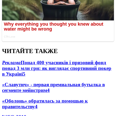
ЧИТАЙТЕ ТАКЖЕ
Реклама
Понад 400 учасників і призовий фонд
понад 3 млн грн: як виглядає спортивний покер
в Україні
5
«Славутич» - первая премиальная бутылка в
сегменте мейнстрим
4
«Оболонь» обратилась за помощью к
правительству
4