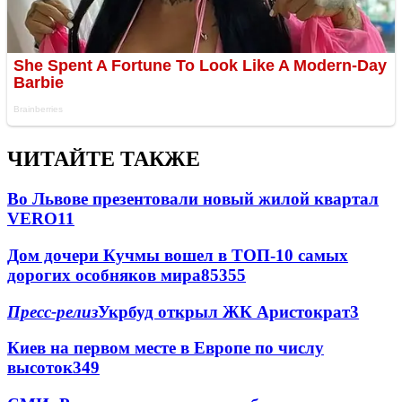
ЧИТАЙТЕ ТАКЖЕ
Во Львове презентовали новый жилой квартал
VERO
11
Дом дочери Кучмы вошел в ТОП-10 самых
дорогих особняков мира
85
3
55
Пресс-релиз
Укрбуд открыл ЖК Аристократ
3
Киев на первом месте в Европе по числу
высоток
3
49