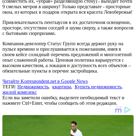
(совместить их, «убрав» разделяющую стену) - выходит почти
9 смелых метров в ширину! Только представьте - просторные
окна, из которых в подарок открыта вся красота Левобережья!
Привлекательность пентхаусов в их достаточном освещении,
просторе, отсутствии соседей и шума сверху, а также вопросов
с бытовыми сюрпризами.
Компания-девелопер Статус Групп всегда держит руку на
пульсе времени и прислушивается к пожеланиям, имея в
своем кейсе солидный перечень предложений и многолетний
опыт слаженной работы. Ценовая политика варьируется с
высоким качеством, а локация и доступность всех объектов –
обязательные пункты в перечне застройщика.
Читайте Korrespondent.net в Google News
ТЕГИ:
Недвижимость
,
квартира
,
Купить недвижимость
,
жилой комплекс
Если вы заметили ошибку, выделите необходимый текст и
нажмите Ctrl+Enter, чтобы сообщить об этом редакции.