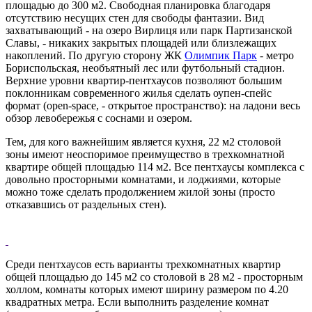
площадью до 300 м2. Свободная планировка благодаря
отсутствию несущих стен для свободы фантазии. Вид
захватывающий - на озеро Вирлиця или парк Партизанской
Славы, - никаких закрытых площадей или близлежащих
накоплений. По другую сторону ЖК
Олимпик Парк
- метро
Бориспольская, необъятный лес или футбольный стадион.
Верхние уровни квартир-пентхаусов позволяют большим
поклонникам современного жилья сделать оупен-спейс
формат (open-space, - открытое пространство): на ладони весь
обзор левобережья с соснами и озером.
Тем, для кого важнейшим является кухня, 22 м2 столовой
зоны имеют неоспоримое преимущество в трехкомнатной
квартире общей площадью 114 м2. Все пентхаусы комплекса с
довольно просторными комнатами, и лоджиями, которые
можно тоже сделать продолжением жилой зоны (просто
отказавшись от раздельных стен).
Среди пентхаусов есть варианты трехкомнатных квартир
общей площадью до 145 м2 со столовой в 28 м2 - просторным
холлом, комнаты которых имеют ширину размером по 4.20
квадратных метра. Если выполнить разделение комнат