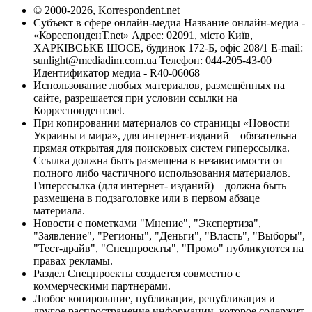
© 2000-2026, Korrespondent.net
Субъект в сфере онлайн-медиа Название онлайн-медиа -
«КореспонденТ.net» Адрес: 02091, місто Київ,
ХАРКІВСЬКЕ ШОСЕ, будинок 172-Б, офіс 208/1 E-mail:
sunlight@mediadim.com.ua
Телефон: 044-205-43-00
Идентификатор медиа - R40-06068
Использование любых материалов, размещённых на
сайте, разрешается при условии ссылки на
Корреспондент.net.
При копировании материалов со страницы «Новости
Украины и мира», для интернет-изданий – обязательна
прямая открытая для поисковых систем гиперссылка.
Ссылка должна быть размещена в независимости от
полного либо частичного использования материалов.
Гиперссылка (для интернет- изданий) – должна быть
размещена в подзаголовке или в первом абзаце
материала.
Новости с пометками "Мнение", "Экспертиза",
"Заявление", "Регионы", "Деньги", "Власть", "Выборы",
"Тест-драйв", "Спецпроекты", "Промо" публикуются на
правах рекламы.
Раздел Спецпроекты создается совместно с
коммерческими партнерами.
Любое копирование, публикация, републикация и
другое распространение информации, которое содержит