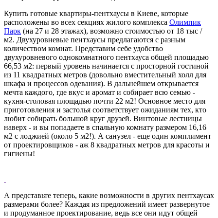
Купить готовые квартиры-пентхаусы в Киеве, которые
расположены во всех секциях жилого комплекса
Олимпик
Парк
(на 27 и 28 этажах), возможно стоимостью от 18 тыс /
м2. Двухуровневые пентхаусы предлагаются с разным
количеством комнат. Представим себе удобство
двухуровневого однокомнатного пентхауса общей площадью
66,53 м2: первый уровень начинается с просторной гостиной
из 11 квадратных метров (довольно вместительный холл для
шкафа и процессов одевания). В дальнейшем открывается
мечта каждого, где вкус и аромат и собирает всю семью -
кухня-столовая площадью почти 22 м2! Основное место для
приготовления и застолья соответствует ожиданиям тех, кто
любит собирать большой круг друзей. Винтовые лестницы
наверх - и вы попадаете в спальную комнату размером 16,16
м2 с лоджией (около 5 м2!). А санузел - еще один комплимент
от проектировщиков - аж 8 квадратных метров для красоты и
гигиены!
А представьте теперь, какие возможности в других пентхаусах
размерами более? Каждая из предложений имеет развернутое
и продуманное проектирование, ведь все они идут общей