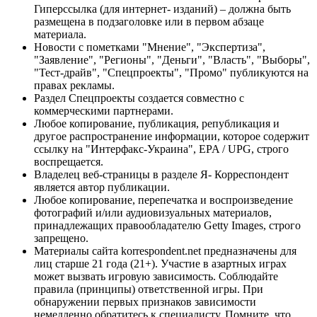
Гиперссылка (для интернет- изданий) – должна быть
размещена в подзаголовке или в первом абзаце
материала.
Новости с пометками "Мнение", "Экспертиза",
"Заявление", "Регионы", "Деньги", "Власть", "Выборы",
"Тест-драйв", "Спецпроекты", "Промо" публикуются на
правах рекламы.
Раздел Спецпроекты создается совместно с
коммерческими партнерами.
Любое копирование, публикация, републикация и
другое распространение информации, которое содержит
ссылку на "Интерфакс-Украина", EPA / UPG, строго
воспрещается.
Владелец веб-страницы в разделе Я- Корреспондент
является автор публикации.
Любое копирование, перепечатка и воспроизведение
фотографий и/или аудиовизуальных материалов,
принадлежащих правообладателю Getty Images, строго
запрещено.
Материалы сайта korrespondent.net предназначены для
лиц старше 21 года (21+). Участие в азартных играх
может вызвать игровую зависимость. Соблюдайте
правила (принципы) ответственной игры. При
обнаружении первых признаков зависимости
немедленно обратитесь к специалисту. Помните, что