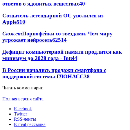
ответов о ядовитых веществах
40
Создатель легендарной ОС уволился из
Apple
5
10
Сюжет
Порнофейки со звездами. Чем миру
угрожает нейросеть
62
5
14
Дефицит компьютерной памяти продлится как
минимум до 2028 года - Intel
4
В России начались продажи смартфона с
поддержкой системы ГЛОНАСС
3
8
Читать комментарии
Полная версия сайта
Facebook
Twitter
RSS-ленты
E-mail рассылка