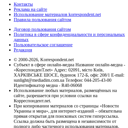
Контакты
Реклама на сайте
Использование материалов korrespondent.net
Правила пользования сайтом
Договор пользования сайтом
Политика в сфере конфиденциальности и персональных
данных
Пользовательское соглашение
Редакция
© 2000-2026, Korrespondent.net
Субъект в сфере онлайн-медиа Название онлайн-медиа -
«КореспонденТ.net» Адрес: 02091, місто Київ,
ХАРКІВСЬКЕ ШОСЕ, будинок 172-Б, офіс 208/1 E-mail:
sunlight@mediadim.com.ua
Телефон: 044-205-43-00
Идентификатор медиа - R40-06068
Использование любых материалов, размещённых на
сайте, разрешается при условии ссылки на
Корреспондент.net.
При копировании материалов со страницы «Новости
Украины и мира», для интернет-изданий – обязательна
прямая открытая для поисковых систем гиперссылка.
Ссылка должна быть размещена в независимости от
полного либо частичного использования материалов.