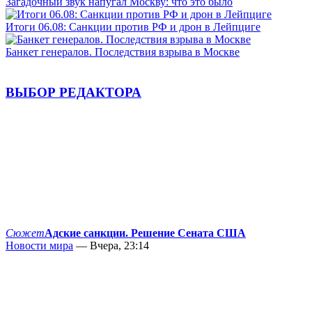
Загадочный звук напугал Москву: что это было
Итоги 06.08: Санкции против РФ и дрон в Лейпциге
Банкет генералов. Последствия взрыва в Москве
ВЫБОР РЕДАКТОРА
Сюжет
Адские санкции. Решение Сената США
Новости мира
— Вчера, 23:14