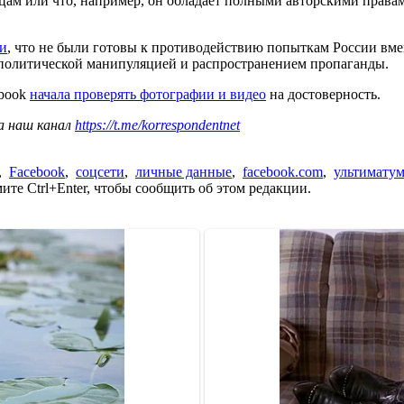
ицам или что, например, он обладает полными авторскими права
ли
, что не были готовы к противодействию попыткам России вме
 политической манипуляцией и распространением пропаганды.
ebook
начала проверять фотографии и видео
на достоверность.
а наш канал
https://t.me/korrespondentnet
,
Facebook
,
соцсети
,
личные данные
,
facebook.com
,
ультимату
те Ctrl+Enter, чтобы сообщить об этом редакции.