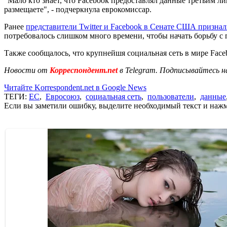
"Мало кто знает, что Facebook предоставлял данные третьим л
размещаете", - подчеркнула еврокомиссар.
Ранее
представители Twitter и Facebook в Сенате США призна
потребовалось слишком много времени, чтобы начать борьбу с
Также сообщалось, что крупнейшя социальная сеть в мире Fac
Новости от
Корреспондент.net
в Telegram. Подписывайтесь н
Читайте Korrespondent.net в Google News
ТЕГИ:
ЕС
,
Евросоюз
,
социальная сеть
,
пользователи
,
данные
Если вы заметили ошибку, выделите необходимый текст и нажми