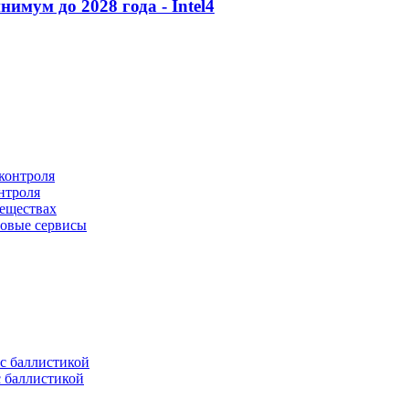
мум до 2028 года - Intel
4
нтроля
веществах
овые сервисы
с баллистикой