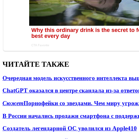
ЧИТАЙТЕ ТАКЖЕ
Очередная модель искусственного интеллекта вы
ChatGPT оказался в центре скандала из-за ответ
Сюжет
Порнофейки со звездами. Чем миру угрож
В России начались продажи смартфона с подде
Создатель легендарной ОС уволился из Apple
4
10