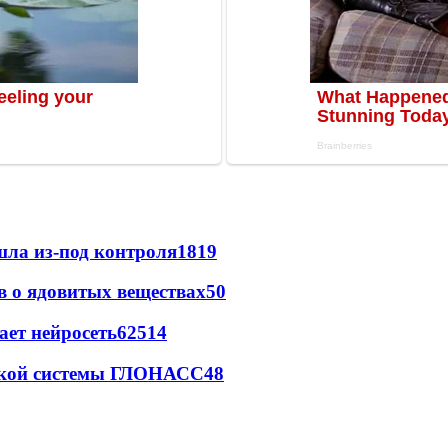
шла из-под контроля
1819
ов о ядовитых веществах
50
ает нейросеть
62
5
14
ржкой системы ГЛОНАСС
4
8