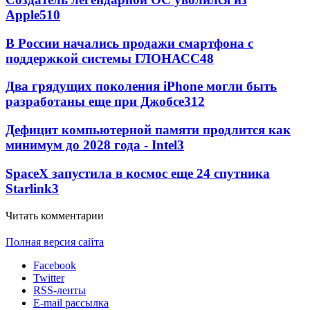
Apple
5
10
В России начались продажи смартфона с
поддержкой системы ГЛОНАСС
4
8
Два грядущих поколения iPhone могли быть
разработаны еще при Джобсе
3
12
Дефицит компьютерной памяти продлится как
минимум до 2028 года - Intel
3
SpaceX запустила в космос еще 24 спутника
Starlink
3
Читать комментарии
Полная версия сайта
Facebook
Twitter
RSS-ленты
E-mail рассылка