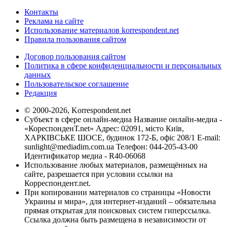
Контакты
Реклама на сайте
Использование материалов korrespondent.net
Правила пользования сайтом
Договор пользования сайтом
Политика в сфере конфиденциальности и персональных
данных
Пользовательское соглашение
Редакция
© 2000-2026, Korrespondent.net
Субъект в сфере онлайн-медиа Название онлайн-медиа -
«КореспонденТ.net» Адрес: 02091, місто Київ,
ХАРКІВСЬКЕ ШОСЕ, будинок 172-Б, офіс 208/1 E-mail:
sunlight@mediadim.com.ua
Телефон: 044-205-43-00
Идентификатор медиа - R40-06068
Использование любых материалов, размещённых на
сайте, разрешается при условии ссылки на
Корреспондент.net.
При копировании материалов со страницы «Новости
Украины и мира», для интернет-изданий – обязательна
прямая открытая для поисковых систем гиперссылка.
Ссылка должна быть размещена в независимости от