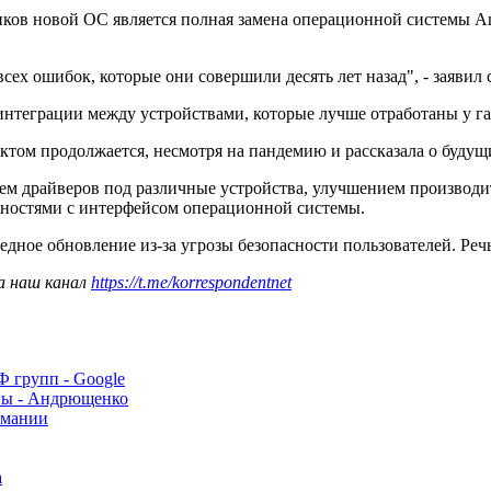
чиков новой ОС является полная замена операционной системы An
ь всех ошибок, которые они совершили десять лет назад", - заяв
интеграции между устройствами, которые лучше отработаны у га
ектом продолжается, несмотря на пандемию и рассказала о будущ
нием драйверов под различные устройства, улучшением производ
ностями с интерфейсом операционной системы.
дное обновление из-за угрозы безопасности пользователей. Реч
а наш канал
https://t.me/korrespondentnet
Ф групп - Google
ины - Андрющенко
рмании
а