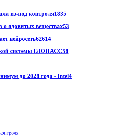
шла из-под контроля
1835
ов о ядовитых веществах
53
ает нейросеть
62
6
14
ржкой системы ГЛОНАСС
5
8
мум до 2028 года - Intel
4