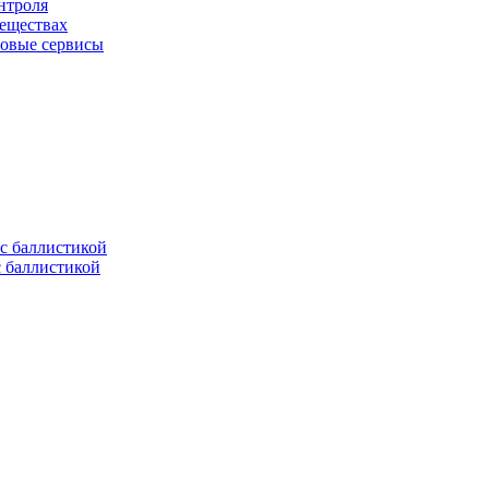
нтроля
веществах
овые сервисы
с баллистикой