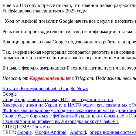
Еще в 2018 году в прессе писали, что главной целью разработ
Fuchsia должен завершиться к 2023 году.
"Уход от Android позволит Google начать все с нуля и избежат
Речь идет о производительности, защите информации, а также 
В конце прошлого года Google подтвердил, что работа над про
Так, американская корпорация собирается работать над созда
возможностей взаимодействия людей с ограниченными возмож
В начале февраля американский техногигант выпустил внеочере
Новости от
Корреспондент.net
в Telegram. Подписывайтесь н
Читайте Korrespondent.net в Google News
Google
Google представил систему ИИ для создания текстов
Хакерские атаки на Украину и НАТО ведут пять связанных с Р
ФСБ начала блокировку Google на захваченной части Донетч
Google будет бороться с фейками об украинских беженцах в Ге
Сюжет
Убийца профессий. Лихорадка вокруг ChatGPT
СПЕЦТЕМА:
Сюжеты
ТЕГИ:
Google
,
Google Android
,
Android
,
операционная систем