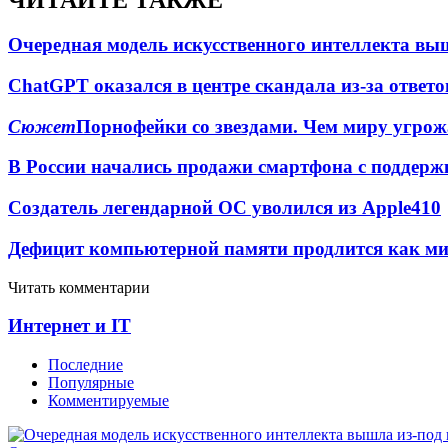
ЧИТАЙТЕ ТАКЖЕ
Очередная модель искусственного интеллекта вы
ChatGPT оказался в центре скандала из-за ответ
Сюжет
Порнофейки со звездами. Чем миру угрож
В России начались продажи смартфона с подде
Создатель легендарной ОС уволился из Apple
4
10
Дефицит компьютерной памяти продлится как мини
Читать комментарии
Интернет и IT
Последние
Популярные
Комментируемые