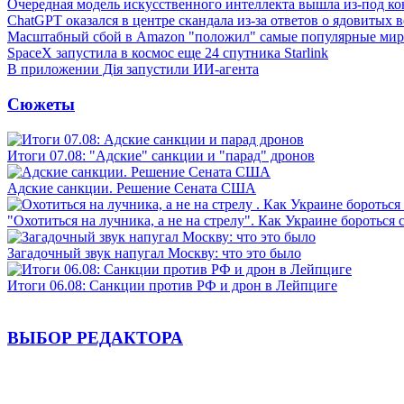
Очередная модель искусственного интеллекта вышла из-под ко
ChatGPT оказался в центре скандала из-за ответов о ядовитых 
Масштабный сбой в Amazon "положил" самые популярные мир
SpaceX запустила в космос еще 24 спутника Starlink
В приложении Дія запустили ИИ-агента
Сюжеты
Итоги 07.08: "Адские" санкции и "парад" дронов
Адские санкции. Решение Сената США
"Охотиться на лучника, а не на стрелу". Как Украине бороться 
Загадочный звук напугал Москву: что это было
Итоги 06.08: Санкции против РФ и дрон в Лейпциге
ВЫБОР РЕДАКТОРА