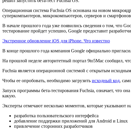
решил запустить бета-тест Fuchsia OS.
Операционная система Fuchsia OS основана на новом микроядре 
суперкомпьютеров, микрокомпьютеров, серверов и смартфонов
В начале прошлого года уже появились сведения о том, что Goo
тестирование пройдет успешно, Google предоставит разработч
Экстренное обновление iOS для iPhone. Что известно
В конце прошлого года компания Google официально пригласил
На прошлой неделе авторитетный портал 9to5Mac сообщил, что
Fuchsia является операционной системой с открытым исходным 
Чтобы ее опробовать, необходимо загрузить
исходный код
, сам
Запуск программы бета-тестирования Fuchsia, означает, что о
какую.
Эксперты отмечают несколько моментов, которые указывают н
разработка пользовательского интерфейса
добавление поддержки приложений для Android и Linux
привлечение сторонних разработчиков