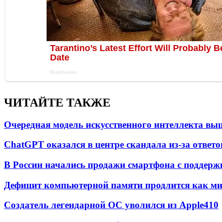
ЧИТАЙТЕ ТАКЖЕ
Очередная модель искусственного интеллекта вы
ChatGPT оказался в центре скандала из-за ответ
В России начались продажи смартфона с подде
Дефицит компьютерной памяти продлится как мини
Создатель легендарной ОС уволился из Apple
4
10