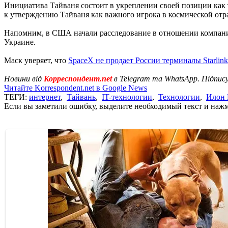
Инициатива Тайваня состоит в укреплении своей позиции как 
к утверждению Тайваня как важного игрока в космической отр
Напомним, в США начали расследование в отношении компани
Украине.
Маск уверяет, что
SpaceX не продает России терминалы Starlink
Новини від
Корреспондент.net
в Telegram та WhatsApp. Підпис
Читайте Korrespondent.net в Google News
ТЕГИ:
интернет
,
Тайвань
,
IT-технологии
,
Технологии
,
Илон 
Если вы заметили ошибку, выделите необходимый текст и нажми