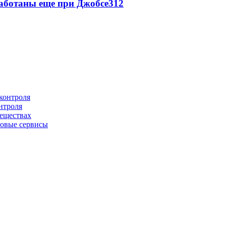
аботаны еще при Джобсе
3
12
нтроля
веществах
овые сервисы