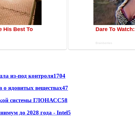
шла из-под контроля
1704
ов о ядовитых веществах
47
ржкой системы ГЛОНАСС
5
8
мум до 2028 года - Intel
5