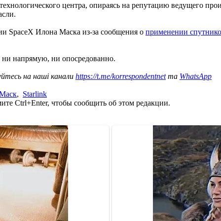
технологического центра, опираясь на репутацию ведущего прои
асли.
и SpaceX Илона Маска из-за сообщения о
применении спутников
ни напрямую, ни опосредованно.
уйтесь на наші канали
https://t.me/korrespondentnet
та
WhatsApp
Маск
,
Starlink
те Ctrl+Enter, чтобы сообщить об этом редакции.