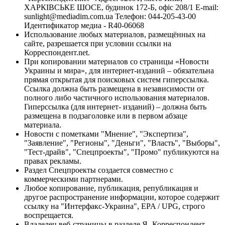
ХАРКІВСЬКЕ ШОСЕ, будинок 172-Б, офіс 208/1 E-mail:
sunlight@mediadim.com.ua
Телефон: 044-205-43-00
Идентификатор медиа - R40-06068
Использование любых материалов, размещённых на
сайте, разрешается при условии ссылки на
Корреспондент.net.
При копировании материалов со страницы «Новости
Украины и мира», для интернет-изданий – обязательна
прямая открытая для поисковых систем гиперссылка.
Ссылка должна быть размещена в независимости от
полного либо частичного использования материалов.
Гиперссылка (для интернет- изданий) – должна быть
размещена в подзаголовке или в первом абзаце
материала.
Новости с пометками "Мнение", "Экспертиза",
"Заявление", "Регионы", "Деньги", "Власть", "Выборы",
"Тест-драйв", "Спецпроекты", "Промо" публикуются на
правах рекламы.
Раздел Спецпроекты создается совместно с
коммерческими партнерами.
Любое копирование, публикация, републикация и
другое распространение информации, которое содержит
ссылку на "Интерфакс-Украина", EPA / UPG, строго
воспрещается.
Владелец веб-страницы в разделе Я- Корреспондент