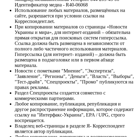
Идентификатор медиа - R40-06068
Использование любых материалов, размещённых на
сайте, разрешается при условии ссылки на
Корреспондент.net.
При копировании материалов со страницы «Новости
Украины и мира», для интернет-изданий – обязательна
прямая открытая для поисковых систем гиперссылка.
Ссылка должна быть размещена в независимости от
полного либо частичного использования материалов.
Гиперссылка (для интернет- изданий) – должна быть
размещена в подзаголовке или в первом абзаце
материала.
Новости с пометками "Мнение", "Экспертиза",
"Заявление", "Регионы", "Деньги", "Власть", "Выборы",
"Тест-драйв", "Спецпроекты", "Промо" публикуются на
правах рекламы.
Раздел Спецпроекты создается совместно с
коммерческими партнерами.
Любое копирование, публикация, републикация и
другое распространение информации, которое содержит
ссылку на "Интерфакс-Украина", EPA / UPG, строго
воспрещается.
Владелец веб-страницы в разделе Я- Корреспондент
является автор публикации.
Любое копирование, перепечатка и воспроизведение