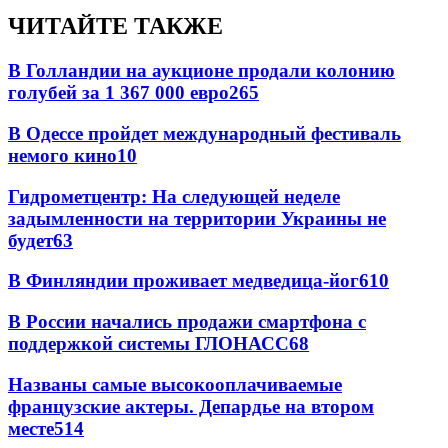
ЧИТАЙТЕ ТАКЖЕ
В Голландии на аукционе продали колонию
голубей за 1 367 000 евро
26
5
В Одессе пройдет международный фестиваль
немого кино
10
Гидрометцентр: На следующей неделе
задымленности на территории Украины не
будет
6
3
В Финляндии проживает медведица-йог
6
10
В России начались продажи смартфона с
поддержкой системы ГЛОНАСС
6
8
Названы самые высокооплачиваемые
французские актеры. Депардье на втором
месте
5
14