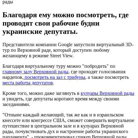
рады
Благодаря ему можно посмотреть, где
проводят свои рабочие будни
украинские депутаты.
Представители компании Google запустили виртуальный 3D-
тур по Верховной раде, который доступен любому
желающему в режиме Street View.
Благодаря виртуальному туру можно "побродить" по
главному залу Верховной рады
, где проходят голосования
нардепов,
посмотреть на зал с трибуны
, а также посмотреть
места работы депутатов
.
Кроме того, можно даже заглянуть в
кулуары Верховной рады
и увидеть, где депутаты коротают время между своими
заседаниями.
"Отныне каждый желающий, так же как и в израильском
кнессете или конгрессе США, сможет совершить виртуальное
путешествие в центральном зале и в кулуарах Верховной
рады, почувствовать дух и настроение работы украинского
парламента", - прокомментировал спикер Верховной рады