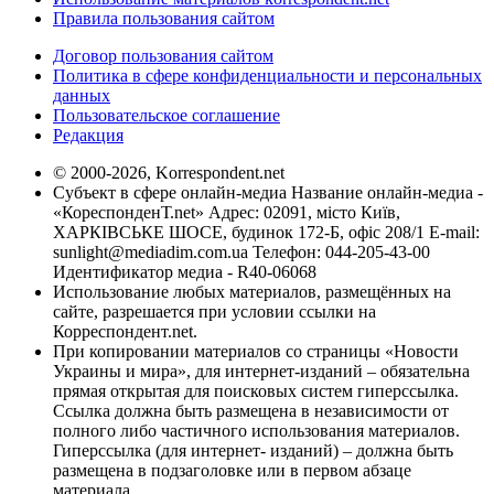
Правила пользования сайтом
Договор пользования сайтом
Политика в сфере конфиденциальности и персональных
данных
Пользовательское соглашение
Редакция
© 2000-2026, Korrespondent.net
Субъект в сфере онлайн-медиа Название онлайн-медиа -
«КореспонденТ.net» Адрес: 02091, місто Київ,
ХАРКІВСЬКЕ ШОСЕ, будинок 172-Б, офіс 208/1 E-mail:
sunlight@mediadim.com.ua
Телефон: 044-205-43-00
Идентификатор медиа - R40-06068
Использование любых материалов, размещённых на
сайте, разрешается при условии ссылки на
Корреспондент.net.
При копировании материалов со страницы «Новости
Украины и мира», для интернет-изданий – обязательна
прямая открытая для поисковых систем гиперссылка.
Ссылка должна быть размещена в независимости от
полного либо частичного использования материалов.
Гиперссылка (для интернет- изданий) – должна быть
размещена в подзаголовке или в первом абзаце
материала.