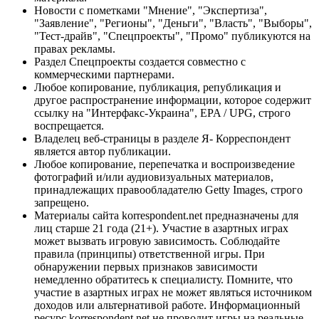
Новости с пометками "Мнение", "Экспертиза",
"Заявление", "Регионы", "Деньги", "Власть", "Выборы",
"Тест-драйв", "Спецпроекты", "Промо" публикуются на
правах рекламы.
Раздел Спецпроекты создается совместно с
коммерческими партнерами.
Любое копирование, публикация, републикация и
другое распространение информации, которое содержит
ссылку на "Интерфакс-Украина", EPA / UPG, строго
воспрещается.
Владелец веб-страницы в разделе Я- Корреспондент
является автор публикации.
Любое копирование, перепечатка и воспроизведение
фотографий и/или аудиовизуальных материалов,
принадлежащих правообладателю Getty Images, строго
запрещено.
Материалы сайта korrespondent.net предназначены для
лиц старше 21 года (21+). Участие в азартных играх
может вызвать игровую зависимость. Соблюдайте
правила (принципы) ответственной игры. При
обнаружении первых признаков зависимости
немедленно обратитесь к специалисту. Помните, что
участие в азартных играх не может являться источником
доходов или альтернативой работе. Информационный
ресурс korrespondent.net не проводит игры на реальные