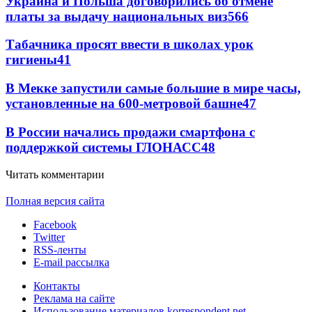
Украина и Польша договорились об отмене
платы за выдачу национальных виз
5
66
Табачника просят ввести в школах урок
гигиены
4
1
В Мекке запустили самые большие в мире часы,
установленные на 600-метровой башне
4
7
В России начались продажи смартфона с
поддержкой системы ГЛОНАСС
4
8
Читать комментарии
Полная версия сайта
Facebook
Twitter
RSS-ленты
E-mail рассылка
Контакты
Реклама на сайте
Использование материалов korrespondent.net