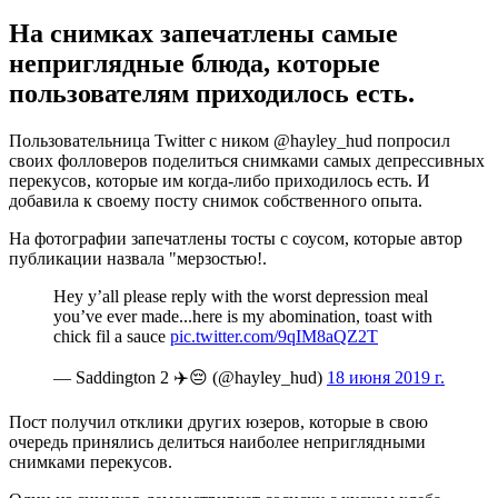
На снимках запечатлены самые
неприглядные блюда, которые
пользователям приходилось есть.
Пользовательница Twitter с ником @hayley_hud попросил
своих фолловеров поделиться снимками самых депрессивных
перекусов, которые им когда-либо приходилось есть. И
добавила к своему посту снимок собственного опыта.
На фотографии запечатлены тосты с соусом, которые автор
публикации назвала "мерзостью!.
Hey y’all please reply with the worst depression meal
you’ve ever made...here is my abomination, toast with
chick fil a sauce
pic.twitter.com/9qIM8aQZ2T
— Saddington 2 ✈️😔 (@hayley_hud)
18 июня 2019 г.
Пост получил отклики других юзеров, которые в свою
очередь принялись делиться наиболее неприглядными
снимками перекусов.