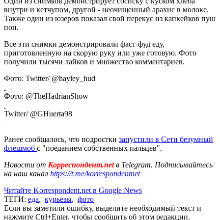
Один из снимков демонстрирует сосиску с куском хлеба
внутри и кетчупом, другой - неочищенный арахис в молоке.
Также один из юзеров показал свой перекус из капкейков пуш
поп.
Все эти снимки демонстрировали фаст-фуд еду,
приготовленную на скорую руку или уже готовую. Фото
получили тысячи лайков и множество комментариев.
Фото: Twitter/ @hayley_hud
Фото: @TheHadrianShow
Twitter/ @GHuerta98
Ранее сообщалось, что подростки
запустили в Сети безумный
флешмоб
с "поеданием собственных пальцев".
Новости от
Корреспондент.net
в Telegram. Подписывайтесь
на наш канал
https://t.me/korrespondentnet
Читайте Korrespondent.net в Google News
ТЕГИ:
еда
,
курьезы
,
фото
Если вы заметили ошибку, выделите необходимый текст и
нажмите Ctrl+Enter, чтобы сообщить об этом редакции.