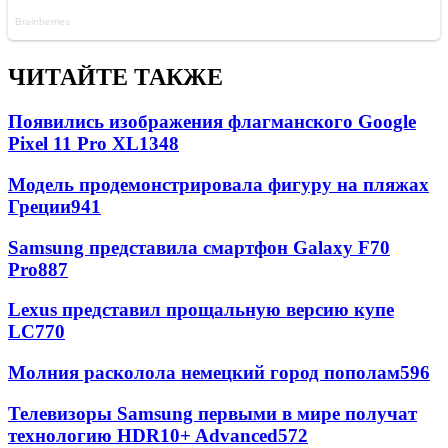
ЧИТАЙТЕ ТАКЖЕ
Появились изображения флагманского Google
Pixel 11 Pro XL
1348
Модель продемонстрировала фигуру на пляжах
Греции
941
Samsung представила смартфон Galaxy F70
Pro
887
Lexus представил прощальную версию купе
LC
770
Молния расколола немецкий город пополам
596
Телевизоры Samsung первыми в мире получат
технологию HDR10+ Advanced
572