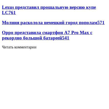
Lexus представил прощальную версию купе
LC
761
Молния расколола немецкий город пополам
571
Oppo представила смартфон A7 Pro Max с
рекордно большой батареей
541
Читать комментарии