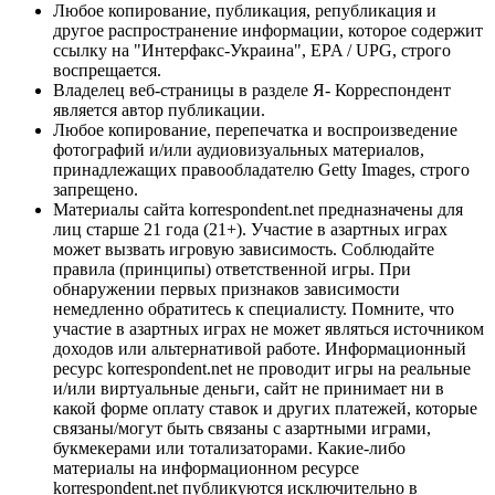
Любое копирование, публикация, републикация и
другое распространение информации, которое содержит
ссылку на "Интерфакс-Украина", EPA / UPG, строго
воспрещается.
Владелец веб-страницы в разделе Я- Корреспондент
является автор публикации.
Любое копирование, перепечатка и воспроизведение
фотографий и/или аудиовизуальных материалов,
принадлежащих правообладателю Getty Images, строго
запрещено.
Материалы сайта korrespondent.net предназначены для
лиц старше 21 года (21+). Участие в азартных играх
может вызвать игровую зависимость. Соблюдайте
правила (принципы) ответственной игры. При
обнаружении первых признаков зависимости
немедленно обратитесь к специалисту. Помните, что
участие в азартных играх не может являться источником
доходов или альтернативой работе. Информационный
ресурс korrespondent.net не проводит игры на реальные
и/или виртуальные деньги, сайт не принимает ни в
какой форме оплату ставок и других платежей, которые
связаны/могут быть связаны с азартными играми,
букмекерами или тотализаторами. Какие-либо
материалы на информационном ресурсе
korrespondent.net публикуются исключительно в