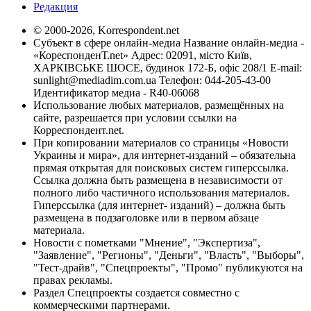
Редакция
© 2000-2026, Korrespondent.net
Субъект в сфере онлайн-медиа Название онлайн-медиа -
«КореспонденТ.net» Адрес: 02091, місто Київ,
ХАРКІВСЬКЕ ШОСЕ, будинок 172-Б, офіс 208/1 E-mail:
sunlight@mediadim.com.ua
Телефон: 044-205-43-00
Идентификатор медиа - R40-06068
Использование любых материалов, размещённых на
сайте, разрешается при условии ссылки на
Корреспондент.net.
При копировании материалов со страницы «Новости
Украины и мира», для интернет-изданий – обязательна
прямая открытая для поисковых систем гиперссылка.
Ссылка должна быть размещена в независимости от
полного либо частичного использования материалов.
Гиперссылка (для интернет- изданий) – должна быть
размещена в подзаголовке или в первом абзаце
материала.
Новости с пометками "Мнение", "Экспертиза",
"Заявление", "Регионы", "Деньги", "Власть", "Выборы",
"Тест-драйв", "Спецпроекты", "Промо" публикуются на
правах рекламы.
Раздел Спецпроекты создается совместно с
коммерческими партнерами.