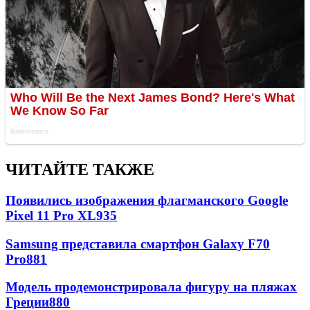
ЧИТАЙТЕ ТАКЖЕ
Появились изображения флагманского Google
Pixel 11 Pro XL
935
Samsung представила смартфон Galaxy F70
Pro
881
Модель продемонстрировала фигуру на пляжах
Греции
880