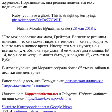
журналов. Поразившись, она решила поделиться ею с
подписчиками.
Ruby, you have a ghost. This is straight up terrifying.
pic.twitter.com/DM0y77CWHI
— Natalie Morales (@nataliemorales)
28 мая 2018 г.
"Это моя воображаемая мама, Грейтфул. Ее желтые ресницы
означают, что она может видеть в темноте — она приходит ко
мне только в ночное время. Иногда это меня пугает, но я
всегда хочу, чтобы она вернулась. В ее животе два малыша. Ей
14, но у нее никогда не может быть дня рождения", - отметила
Руби.
В итоге публикация Моралес собрала более 85 тысяч лайков и
десятки комментариев.
Ранее сообщалось, что Сеть удивила
оптическая иллюзия с
"пересаженными" головами
.
Новости от
Корреспондент.net
в Telegram. Подписывайтесь
на наш канал
https://t.me/korrespondentnet
Читайте Korrespondent.net в Google News
ТЕГИ:
ребенок
,
фото
,
девочка