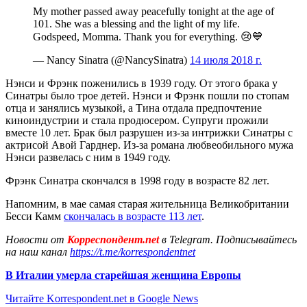
My mother passed away peacefully tonight at the age of
101. She was a blessing and the light of my life.
Godspeed, Momma. Thank you for everything. 😢💙
— Nancy Sinatra (@NancySinatra)
14 июля 2018 г.
Нэнси и Фрэнк поженились в 1939 году. От этого брака у
Синатры было трое детей. Нэнси и Фрэнк пошли по стопам
отца и занялись музыкой, а Тина отдала предпочтение
киноиндустрии и стала продюсером. Супруги прожили
вместе 10 лет. Брак был разрушен из-за интрижки Синатры с
актрисой Авой Гарднер. Из-за романа любвеобильного мужа
Нэнси развелась с ним в 1949 году.
Фрэнк Синатра скончался в 1998 году в возрасте 82 лет.
Напомним, в мае самая старая жительница Великобритании
Бесси Камм
скончалась в возрасте 113 лет
.
Новости от
Корреспондент.net
в Telegram. Подписывайтесь
на наш канал
https://t.me/korrespondentnet
В Италии умерла старейшая женщина Европы
Читайте Korrespondent.net в Google News