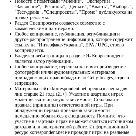
Новости с пометками "Мнение", "Экспертиза",
"Заявление", "Регионы", "Деньги", "Власть", "Выборы",
"Тест-драйв", "Спецпроекты", "Промо" публикуются на
правах рекламы.
Раздел Спецпроекты создается совместно с
коммерческими партнерами.
Любое копирование, публикация, републикация и
другое распространение информации, которое содержит
ссылку на "Интерфакс-Украина", EPA / UPG, строго
воспрещается.
Владелец веб-страницы в разделе Я- Корреспондент
является автор публикации.
Любое копирование, перепечатка и воспроизведение
фотографий и/или аудиовизуальных материалов,
принадлежащих правообладателю Getty Images, строго
запрещено.
Материалы сайта korrespondent.net предназначены для
лиц старше 21 года (21+). Участие в азартных играх
может вызвать игровую зависимость. Соблюдайте
правила (принципы) ответственной игры. При
обнаружении первых признаков зависимости
немедленно обратитесь к специалисту. Помните, что
участие в азартных играх не может являться источником
доходов или альтернативой работе. Информационный
ресурс korrespondent.net не проводит игры на реальные