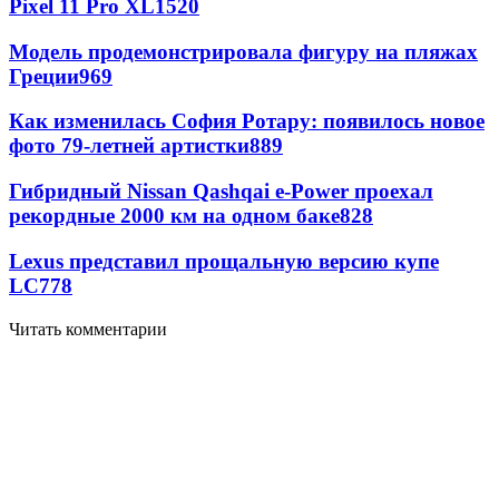
Pixel 11 Pro XL
1520
Модель продемонстрировала фигуру на пляжах
Греции
969
Как изменилась София Ротару: появилось новое
фото 79-летней артистки
889
Гибридный Nissan Qashqai e-Power проехал
рекордные 2000 км на одном баке
828
Lexus представил прощальную версию купе
LC
778
Читать комментарии