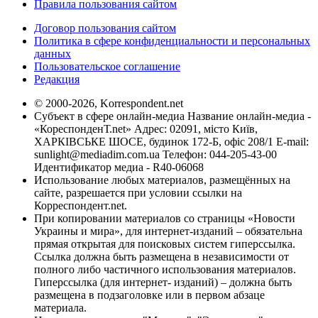
Правила пользования сайтом
Договор пользования сайтом
Политика в сфере конфиденциальности и персональных
данных
Пользовательское соглашение
Редакция
© 2000-2026, Korrespondent.net
Субъект в сфере онлайн-медиа Название онлайн-медиа -
«КореспонденТ.net» Адрес: 02091, місто Київ,
ХАРКІВСЬКЕ ШОСЕ, будинок 172-Б, офіс 208/1 E-mail:
sunlight@mediadim.com.ua
Телефон: 044-205-43-00
Идентификатор медиа - R40-06068
Использование любых материалов, размещённых на
сайте, разрешается при условии ссылки на
Корреспондент.net.
При копировании материалов со страницы «Новости
Украины и мира», для интернет-изданий – обязательна
прямая открытая для поисковых систем гиперссылка.
Ссылка должна быть размещена в независимости от
полного либо частичного использования материалов.
Гиперссылка (для интернет- изданий) – должна быть
размещена в подзаголовке или в первом абзаце
материала.