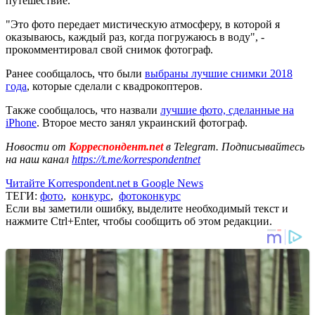
путешествие.
"Это фото передает мистическую атмосферу, в которой я
оказываюсь, каждый раз, когда погружаюсь в воду", -
прокомментировал свой снимок фотограф.
Ранее сообщалось, что были
выбраны лучшие снимки 2018
года
, которые сделали с квадрокоптеров.
Также сообщалось, что назвали
лучшие фото, сделанные на
iPhone
. Второе место занял украинский фотограф.
Новости от
Корреспондент.net
в Telegram. Подписывайтесь
на наш канал
https://t.me/korrespondentnet
Читайте Korrespondent.net в Google News
ТЕГИ:
фото
,
конкурс
,
фотоконкурс
Если вы заметили ошибку, выделите необходимый текст и
нажмите Ctrl+Enter, чтобы сообщить об этом редакции.