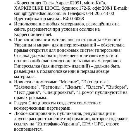
«КореспонденТ.net» Адрес: 02091, місто Київ,
ХАРКІВСЬКЕ ШОСЕ, будинок 172-Б, офіс 208/1 E-mail:
sunlight@mediadim.com.ua
Телефон: 044-205-43-00
Идентификатор медиа - R40-06068
Использование любых материалов, размещённых на
сайте, разрешается при условии ссылки на
Корреспондент.net.
При копировании материалов со страницы «Новости
Украины и мира», для интернет-изданий – обязательна
прямая открытая для поисковых систем гиперссылка.
Ссылка должна быть размещена в независимости от
полного либо частичного использования материалов.
Гиперссылка (для интернет- изданий) – должна быть
размещена в подзаголовке или в первом абзаце
материала.
Новости с пометками "Мнение", "Экспертиза",
"Заявление", "Регионы", "Деньги", "Власть", "Выборы",
"Тест-драйв", "Спецпроекты", "Промо" публикуются на
правах рекламы.
Раздел Спецпроекты создается совместно с
коммерческими партнерами.
Любое копирование, публикация, републикация и
другое распространение информации, которое содержит
ссылку на "Интерфакс-Украина", EPA / UPG, строго
воспрещается.