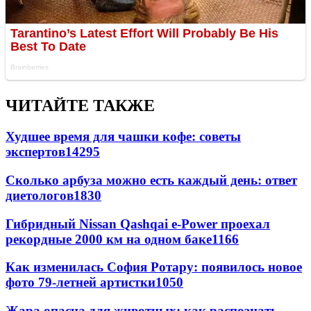
ЧИТАЙТЕ ТАКЖЕ
Худшее время для чашки кофе: советы
экспертов
14295
Сколько арбуза можно есть каждый день: ответ
диетологов
1830
Гибридный Nissan Qashqai e-Power проехал
рекордные 2000 км на одном баке
1166
Как изменилась София Ротару: появилось новое
фото 79-летней артистки
1050
Жара опасна для животных: как распознать