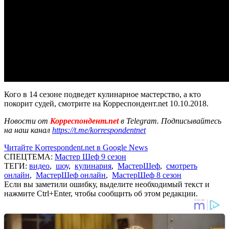
Кого в 14 сезоне подведет кулинарное мастерство, а кто
покорит судей, смотрите на Корреспондент.net 10.10.2018.
Новости от
Корреспондент.net
в Telegram. Подписывайтесь
на наш канал
https://t.me/korrespondentnet
Читайте Korrespondent.net в Google News
СПЕЦТЕМА:
Мастер Шеф 9 сезон
ТЕГИ:
видео
,
шоу
,
кулинария
,
МастерШеф
,
смотреть
онлайн
,
МастерШеф онлайн
,
МастерШеф 8 сезон
Если вы заметили ошибку, выделите необходимый текст и
нажмите Ctrl+Enter, чтобы сообщить об этом редакции.