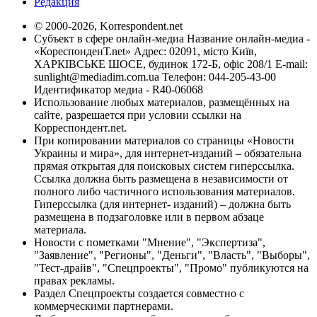
Редакция
© 2000-2026, Korrespondent.net
Субъект в сфере онлайн-медиа Название онлайн-медиа -
«КореспонденТ.net» Адрес: 02091, місто Київ,
ХАРКІВСЬКЕ ШОСЕ, будинок 172-Б, офіс 208/1 E-mail:
sunlight@mediadim.com.ua
Телефон: 044-205-43-00
Идентификатор медиа - R40-06068
Использование любых материалов, размещённых на
сайте, разрешается при условии ссылки на
Корреспондент.net.
При копировании материалов со страницы «Новости
Украины и мира», для интернет-изданий – обязательна
прямая открытая для поисковых систем гиперссылка.
Ссылка должна быть размещена в независимости от
полного либо частичного использования материалов.
Гиперссылка (для интернет- изданий) – должна быть
размещена в подзаголовке или в первом абзаце
материала.
Новости с пометками "Мнение", "Экспертиза",
"Заявление", "Регионы", "Деньги", "Власть", "Выборы",
"Тест-драйв", "Спецпроекты", "Промо" публикуются на
правах рекламы.
Раздел Спецпроекты создается совместно с
коммерческими партнерами.