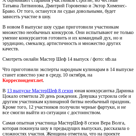
А оценивают старания участников строгие, но честные
Татьяна Литвинова, Дмитрий Горовенко и Эктор Хименес-
Браво. От того, останутся ли судьи довольными, будет
зависеть участие в шоу.
В новом 8 выпуске шоу судьи приготовили участникам
множество необычных конкурсов. Они испытывают не только
умение конкурсантов готовить и их командный дух, но и
эрудицию, смекалку, артистичность и множество других
качеств.
Смотреть онлайн Мастер Шеф 14 выпуск / фото: stb.ua
Что приготовили эксперты народным кулинарам в 14 выпуске
станет известно уже в среду, 10 октября, на
Корреспондент.net
.
В
13 выпуске МастерШеф 8 сезон
юная конкурсантка Даринка
Цокало отметила 20 день рождения. Девушка устроила себе и
другим участникам кулинарной битвы необычный праздник.
Кроме того, 12 участников получили черные фартуки, и не
все смогли выйти из ситуации с достоинством.
Самая опытная участница МастерШеф 8 сезон Вера Волга,
которая покинула шоу в предыдущих выпусках, рассказала о
сложностях участия. Женщина отметила, что на проекте