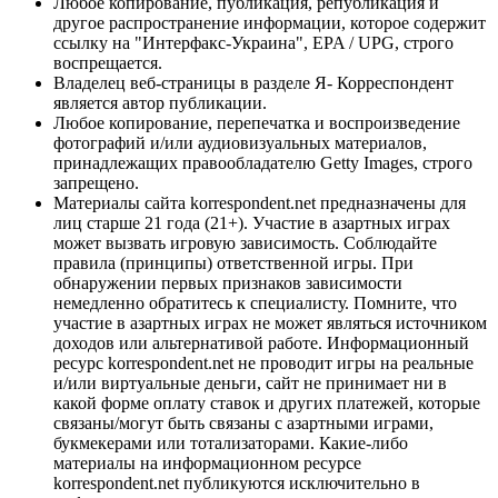
Любое копирование, публикация, републикация и
другое распространение информации, которое содержит
ссылку на "Интерфакс-Украина", EPA / UPG, строго
воспрещается.
Владелец веб-страницы в разделе Я- Корреспондент
является автор публикации.
Любое копирование, перепечатка и воспроизведение
фотографий и/или аудиовизуальных материалов,
принадлежащих правообладателю Getty Images, строго
запрещено.
Материалы сайта korrespondent.net предназначены для
лиц старше 21 года (21+). Участие в азартных играх
может вызвать игровую зависимость. Соблюдайте
правила (принципы) ответственной игры. При
обнаружении первых признаков зависимости
немедленно обратитесь к специалисту. Помните, что
участие в азартных играх не может являться источником
доходов или альтернативой работе. Информационный
ресурс korrespondent.net не проводит игры на реальные
и/или виртуальные деньги, сайт не принимает ни в
какой форме оплату ставок и других платежей, которые
связаны/могут быть связаны с азартными играми,
букмекерами или тотализаторами. Какие-либо
материалы на информационном ресурсе
korrespondent.net публикуются исключительно в