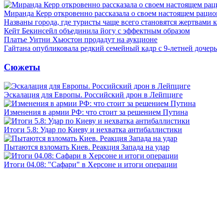
Миранда Керр откровенно рассказала о своем настоящем рацио
Названы города, где туристы чаще всего становятся жертвами
Кейт Бекинсейл объединила йогу с эффектным образом
Платье Уитни Хьюстон продадут на аукционе
Гайтана опубликовала редкий семейный кадр с 9-летней дочер
Сюжеты
Эскалация для Европы. Российский дрон в Лейпциге
Изменения в армии РФ: что стоит за решением Путина
Итоги 5.8: Удар по Киеву и нехватка антибаллистики
Пытаются взломать Киев. Реакция Запада на удар
Итоги 04.08: "Сафари" в Херсоне и итоги операции