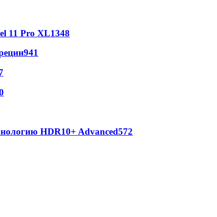
l 11 Pro XL
1348
реции
941
7
0
ехнологию HDR10+ Advanced
572