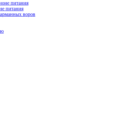
не питания
 карманных воров
ью