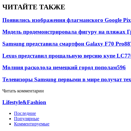
ЧИТАЙТЕ ТАКЖЕ
Появились изображения флагманского Google Pixe
Модель продемонстрировала фигуру на пляжах Г
Samsung представила смартфон Galaxy F70 Pro
88
Lexus представил прощальную версию купе LC
77
Молния расколола немецкий город пополам
596
Телевизоры Samsung первыми в мире получат т
Читать комментарии
Lifestyle&Fashion
Последние
Популярные
Комментируемые