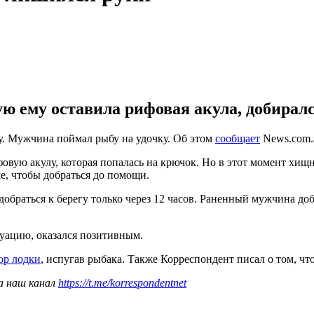
ю ему оставила рифовая акула, добирался
у. Мужчина поймал рыбу на удочку. Об этом
сообщает
News.com.
фовую акулу, которая попалась на крючок. Но в этот момент хи
е, чтобы добраться до помощи.
браться к берегу только через 12 часов. Раненный мужчина добр
туацию, оказался позитивным.
ор лодки
, испугав рыбака. Также Корреспондент писал о том, ч
а наш канал
https://t.me/korrespondentnet