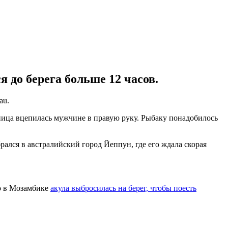
 до берега больше 12 часов.
au.
щница вцепилась мужчине в правую руку. Рыбаку понадобилось
ался в австралийский город Йеппун, где его ждала скорая
то в Мозамбике
акула выбросилась на берег, чтобы поесть