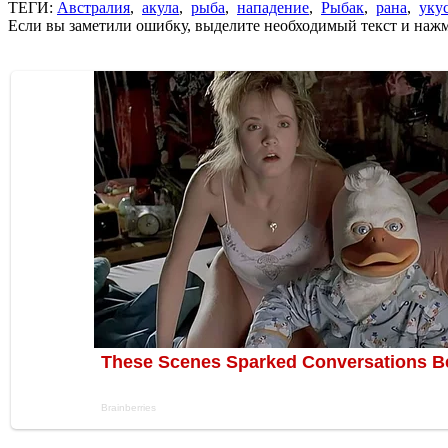
ТЕГИ:
Австралия
,
акула
,
рыба
,
нападение
,
Рыбак
,
рана
,
уку
Если вы заметили ошибку, выделите необходимый текст и нажми