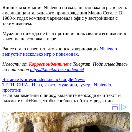
Японская компания Nintendo назвала персонажа игры в честь
американца итальянского происхождения Марио Сегале. В
1980-х годах компания арендовала офис у застройщика с
таким именем.
Мужчина никогда не был против использования его имени в
качестве персонажа в игре.
Ранее стало известно, что японская корпорация
Nintendo
выпустит несколько игр о покемонах
.
Новости от
Корреспондент.net
в Telegram. Подписывайтесь
на наш канал
https://t.me/korrespondentnet
Читайте Korrespondent.net в Google News
ТЕГИ:
США
,
Игра
,
фото
,
мужчина
,
умер
,
Nintendo
,
прототип
Если вы заметили ошибку, выделите необходимый текст и
нажмите Ctrl+Enter, чтобы сообщить об этом редакции.