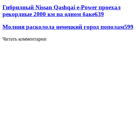
Гибридный Nissan Qashqai e-Power проехал
рекордные 2000 км на одном баке
639
Молния расколола немецкий город пополам
599
Читать комментарии