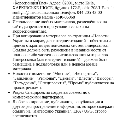
«КореспонденТ.net» Адрес: 02091, місто Київ,
ХАРКІВСЬКЕ ШОСЕ, будинок 172-Б, офіс 208/1 E-mail:
sunlight@mediadim.com.ua
Телефон: 044-205-43-00
Идентификатор медиа - R40-06068
Использование любых материалов, размещённых на
сайте, разрешается при условии ссылки на
Корреспондент.net.
При копировании материалов со страницы «Новости
Украины и мира», для интернет-изданий – обязательна
прямая открытая для поисковых систем гиперссылка.
Ссылка должна быть размещена в независимости от
полного либо частичного использования материалов.
Гиперссылка (для интернет- изданий) – должна быть
размещена в подзаголовке или в первом абзаце
материала.
Новости с пометками "Мнение", "Экспертиза",
"Заявление", "Регионы", "Деньги", "Власть", "Выборы",
"Тест-драйв", "Спецпроекты", "Промо" публикуются на
правах рекламы.
Раздел Спецпроекты создается совместно с
коммерческими партнерами.
Любое копирование, публикация, републикация и
другое распространение информации, которое содержит
ссылку на "Интерфакс-Украина", EPA / UPG, строго
воспрещается.