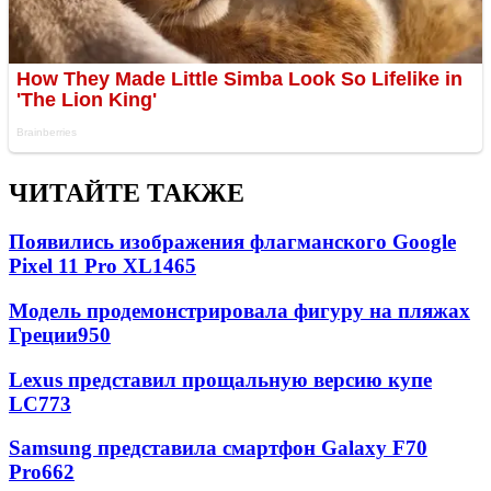
ЧИТАЙТЕ ТАКЖЕ
Появились изображения флагманского Google
Pixel 11 Pro XL
1465
Модель продемонстрировала фигуру на пляжах
Греции
950
Lexus представил прощальную версию купе
LC
773
Samsung представила смартфон Galaxy F70
Pro
662