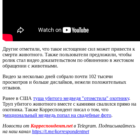
Другие отметили, что такое истощение сил может привести к
смерти животного. Также пользователи предложили, чтобы
ролик стал видео доказательством по обвинению в жестоком
обращении с животными.
Видео за несколько дней собрало почти 102 тысячи
просмотров и больше дислайков, нежели положительных
отзывов.
Ранее в США
туша убитого медведя "отомстила" охотнику
.
Труп убитого животного вместе с камнями свалился прямо на
охотника. Также Корреспондент писал о том, что
э
моциональный медведь попал на свадебные фото
.
Новости от
Корреспондент.net
в Telegram. Подписывайтесь
на наш канал
https://t.me/korrespondentnet