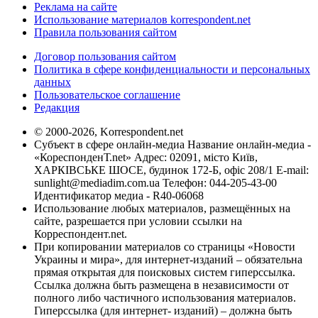
Реклама на сайте
Использование материалов korrespondent.net
Правила пользования сайтом
Договор пользования сайтом
Политика в сфере конфиденциальности и персональных
данных
Пользовательское соглашение
Редакция
© 2000-2026, Korrespondent.net
Субъект в сфере онлайн-медиа Название онлайн-медиа -
«КореспонденТ.net» Адрес: 02091, місто Київ,
ХАРКІВСЬКЕ ШОСЕ, будинок 172-Б, офіс 208/1 E-mail:
sunlight@mediadim.com.ua
Телефон: 044-205-43-00
Идентификатор медиа - R40-06068
Использование любых материалов, размещённых на
сайте, разрешается при условии ссылки на
Корреспондент.net.
При копировании материалов со страницы «Новости
Украины и мира», для интернет-изданий – обязательна
прямая открытая для поисковых систем гиперссылка.
Ссылка должна быть размещена в независимости от
полного либо частичного использования материалов.
Гиперссылка (для интернет- изданий) – должна быть