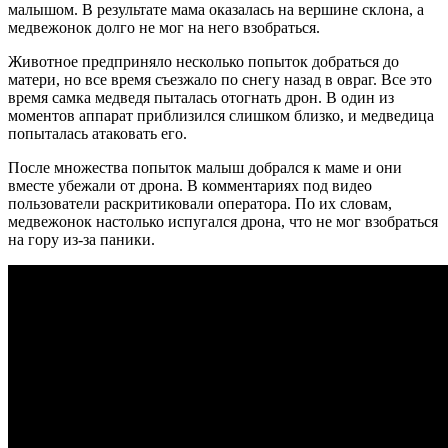
малышом. В результате мама оказалась на вершине склона, а
медвежонок долго не мог на него взобраться.
Животное предприняло несколько попыток добраться до
матери, но все время съезжало по снегу назад в овраг. Все это
время самка медведя пыталась отогнать дрон. В один из
моментов аппарат приблизился слишком близко, и медведица
попыталась атаковать его.
После множества попыток малыш добрался к маме и они
вместе убежали от дрона. В комментариях под видео
пользователи раскритиковали оператора. По их словам,
медвежонок настолько испугался дрона, что не мог взобраться
на гору из-за паники.