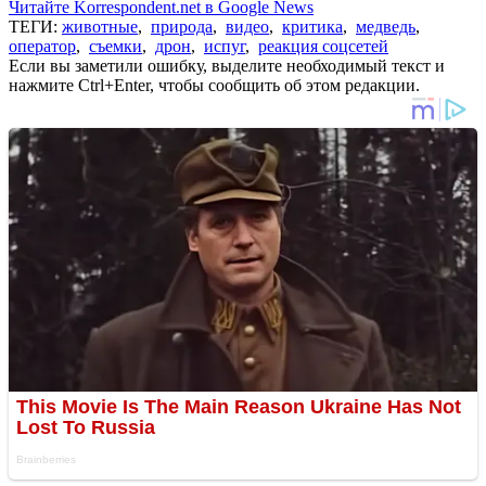
Читайте Korrespondent.net в Google News
ТЕГИ:
животные
,
природа
,
видео
,
критика
,
медведь
,
оператор
,
съемки
,
дрон
,
испуг
,
реакция соцсетей
Если вы заметили ошибку, выделите необходимый текст и
нажмите Ctrl+Enter, чтобы сообщить об этом редакции.