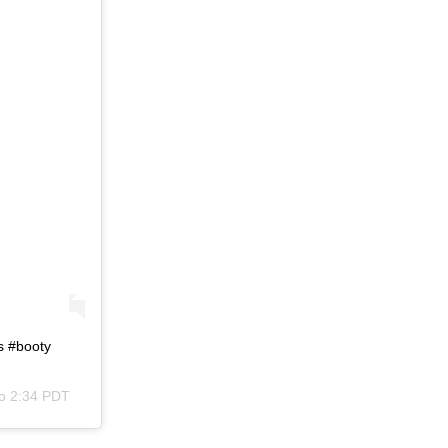
es #booty
 о 2:34 PDT