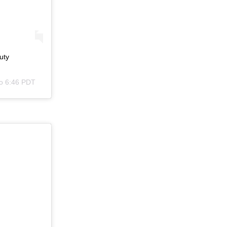
uty
 о 6:46 PDT