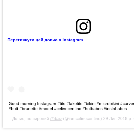
Переглянути цей допис в Instagram
Good morning Instagram #tits #faketits #bikini #microbikini #curv
#butt #brunette #model #celinecentino #hotbabes #instababes
Допис, поширений
𝓒é𝓵𝓲𝓷𝓮
(@iamcelinecentino)
29 Лип 2018 р.