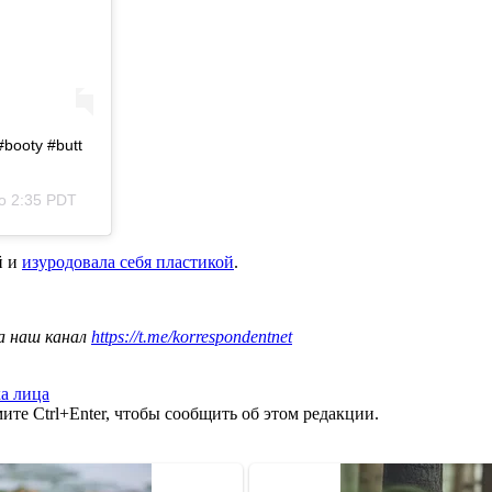
#booty #butt
 о 2:35 PDT
й и
изуродовала себя пластикой
.
а наш канал
https://t.me/korrespondentnet
а лица
те Ctrl+Enter, чтобы сообщить об этом редакции.