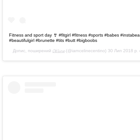
Fitness and sport day 👙 #fitgirl #fitness #sports #babes #instabea
#beautifulgirl #brunette #tits #butt #bigboobs
Допис, поширений
𝓒é𝓵𝓲𝓷𝓮
(@iamcelinecentino)
30 Лип 2018 р.