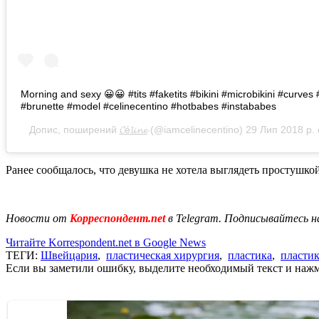
Morning and sexy 😀😀 #tits #faketits #bikini #microbikini #curves 
#brunette #model #celinecentino #hotbabes #instababes
Допис, поширений
𝓒é𝓵𝓲𝓷𝓮
(@iamcelinecentino)
29 Лип 2018 р.
Ранее сообщалось, что девушка не хотела выглядеть простушко
Новости от
Корреспондент.net
в Telegram. Подписывайтесь н
Читайте Korrespondent.net в Google News
ТЕГИ:
Швейцария
,
пластическая хирургия
,
пластика
,
пластик
Если вы заметили ошибку, выделите необходимый текст и нажми