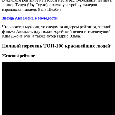
В женском рейтинге на втором месте расположилась певица и
танцор Tzuyu (Чоу Тсу-ю), а замкнула тройку лидеров
израильская модель Яэль Шелбиа.
Звезда Аквамена в молодости
Что касается мужчин, то следом за лидером рейтинга, звездой
фильма Аквамен, идут южнокорейский певец и телеведущий
Ким Джонг Кук, а также актер Идрис Эльба.
Полный перечень ТОП-100 красивейших людей:
Женский рейтинг