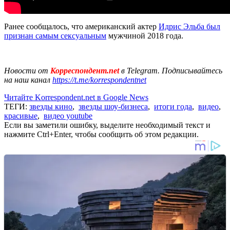
Ранее сообщалось, что американский актер
Идрис Эльба был
признан самым сексуальным
мужчиной 2018 года.
Новости от
Корреспондент.net
в Telegram. Подписывайтесь
на наш канал
https://t.me/korrespondentnet
Читайте Korrespondent.net в Google News
ТЕГИ:
звезды кино
,
звезды шоу-бизнеса
,
итоги года
,
видео
,
красивые
,
видео youtube
Если вы заметили ошибку, выделите необходимый текст и
нажмите Ctrl+Enter, чтобы сообщить об этом редакции.