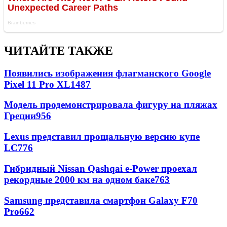
ЧИТАЙТЕ ТАКЖЕ
Появились изображения флагманского Google
Pixel 11 Pro XL
1487
Модель продемонстрировала фигуру на пляжах
Греции
956
Lexus представил прощальную версию купе
LC
776
Гибридный Nissan Qashqai e-Power проехал
рекордные 2000 км на одном баке
763
Samsung представила смартфон Galaxy F70
Pro
662